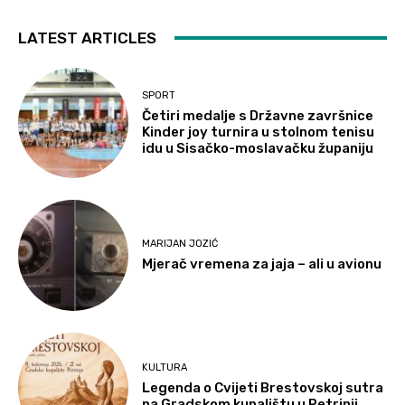
LATEST ARTICLES
SPORT
Četiri medalje s Državne završnice
Kinder joy turnira u stolnom tenisu
idu u Sisačko-moslavačku županiju
MARIJAN JOZIĆ
Mjerač vremena za jaja – ali u avionu
KULTURA
Legenda o Cvijeti Brestovskoj sutra
na Gradskom kupalištu u Petrinji