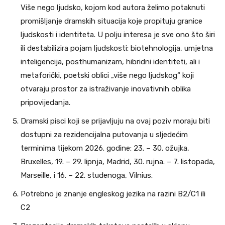
Više nego ljudsko, kojom kod autora želimo potaknuti
promišljanje dramskih situacija koje propituju granice
ljudskosti i identiteta. U polju interesa je sve ono što širi
ili destabilizira pojam ljudskosti: biotehnologija, umjetna
inteligencija, posthumanizam, hibridni identiteti, ali i
metaforički, poetski oblici „više nego ljudskog“ koji
otvaraju prostor za istraživanje inovativnih oblika
pripovijedanja.
Dramski pisci koji se prijavljuju na ovaj poziv moraju biti
dostupni za rezidencijalna putovanja u sljedećim
terminima tijekom 2026. godine: 23. – 30. ožujka,
Bruxelles, 19. – 29. lipnja, Madrid, 30. rujna. – 7. listopada,
Marseille, i 16. – 22. studenoga, Vilnius.
Potrebno je znanje engleskog jezika na razini B2/C1 ili
C2