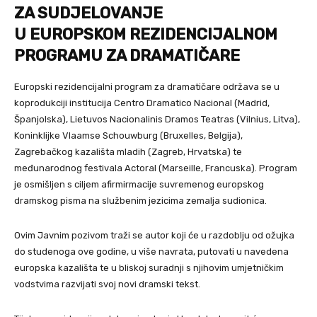
ZA SUDJELOVANJE
U EUROPSKOM REZIDENCIJALNOM
PROGRAMU ZA DRAMATIČARE
Europski rezidencijalni program za dramatičare održava se u
koprodukciji institucija Centro Dramatico Nacional (Madrid,
Španjolska), Lietuvos Nacionalinis Dramos Teatras (Vilnius, Litva),
Koninklijke Vlaamse Schouwburg (Bruxelles, Belgija),
Zagrebačkog kazališta mladih (Zagreb, Hrvatska) te
međunarodnog festivala Actoral (Marseille, Francuska). Program
je osmišljen s ciljem afirmirmacije suvremenog europskog
dramskog pisma na službenim jezicima zemalja sudionica.
Ovim Javnim pozivom traži se autor koji će u razdoblju od ožujka
do studenoga ove godine, u više navrata, putovati u navedena
europska kazališta te u bliskoj suradnji s njihovim umjetničkim
vodstvima razvijati svoj novi dramski tekst.