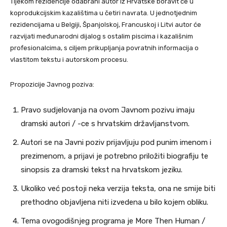
Tijekom rezidencije odabrani autor iz Hrvatske boravit će u
koprodukcijskim kazalištima u četiri navrata. U jednotjednim
rezidencijama u Belgiji, Španjolskoj, Francuskoj i Litvi autor će
razvijati međunarodni dijalog s ostalim piscima i kazališnim
profesionalcima, s ciljem prikupljanja povratnih informacija o
vlastitom tekstu i autorskom procesu.
Propozicije Javnog poziva:
Pravo sudjelovanja na ovom Javnom pozivu imaju
dramski autori / -ce s hrvatskim državljanstvom.
Autori se na Javni poziv prijavljuju pod punim imenom i
prezimenom, a prijavi je potrebno priložiti biografiju te
sinopsis za dramski tekst na hrvatskom jeziku.
Ukoliko već postoji neka verzija teksta, ona ne smije biti
prethodno objavljena niti izvedena u bilo kojem obliku.
Tema ovogodišnjeg programa je More Then Human /