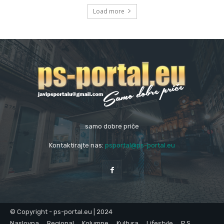
Load more
samo dobre priče
Kontaktirajte nas:
psportal@ps-portal.eu
© Copyright - ps-portal.eu | 2024
Naslovna
Regional
Kolumne
Kultura
Lifestyle
P.S.