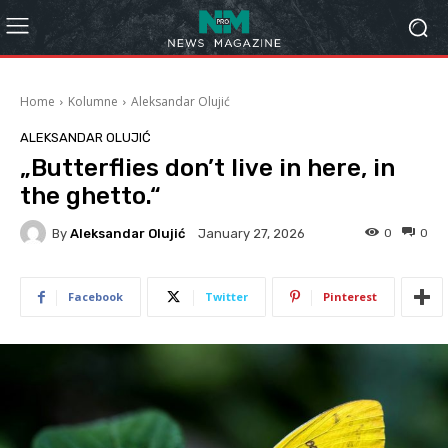
Home
Kolumne
Aleksandar Olujić
ALEKSANDAR OLUJIĆ
„Butterflies don’t live in here, in
the ghetto.“
By
Aleksandar Olujić
0
0
January 27, 2026
Facebook
Twitter
Pinterest