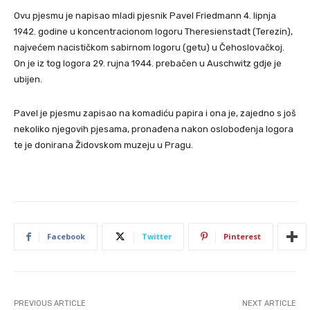
Ovu pjesmu je napisao mladi pjesnik Pavel Friedmann 4. lipnja
1942. godine u koncentracionom logoru Theresienstadt (Terezin),
najvećem nacističkom sabirnom logoru (getu) u Čehoslovačkoj.
On je iz tog logora 29. rujna 1944. prebačen u Auschwitz gdje je
ubijen.
Pavel je pjesmu zapisao na komadiću papira i ona je, zajedno s još
nekoliko njegovih pjesama, pronađena nakon oslobođenja logora
te je donirana Židovskom muzeju u Pragu.
Facebook
Twitter
Pinterest
PREVIOUS ARTICLE
NEXT ARTICLE