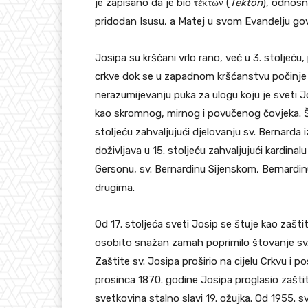
je zapisano da je bio τέκτων (
Tekton
), odnosno
pridodan Isusu, a Matej u svom Evanđelju go
Josipa su kršćani vrlo rano, već u 3. stoljeću,
crkve dok se u zapadnom kršćanstvu počinje š
nerazumijevanju puka za ulogu koju je sveti 
kao skromnog, mirnog i povučenog čovjeka. Št
stoljeću zahvaljujući djelovanju sv. Bernarda 
doživljava u 15. stoljeću zahvaljujući kardinalu
Gersonu, sv. Bernardinu Sijenskom, Bernardinu o
drugima.
Od 17. stoljeća sveti Josip se štuje kao zašti
osobito snažan zamah poprimilo štovanje sv. J
Zaštite sv. Josipa proširio na cijelu Crkvu i p
prosinca 1870. godine Josipa proglasio zašti
svetkovina stalno slavi 19. ožujka. Od 1955. sve