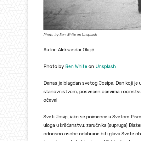
Photo by Ben White on Unsplash
Autor: Aleksandar Olujić
Photo by
Ben White
on
Unsplash
Danas je blagdan svetog Josipa. Dan koji je 
stanovništvom, posvećen očevima i očinstvu k
očeva!
Sveti Josip, iako se poimence u Svetom Pism
uloga u kršćanstvu: zaručnika (supruga) Blaže
odnosno osobe odabrane biti glava Svete obit