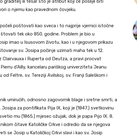
 graditelj ili tesar što je atribut koji će poslije biti
vori o njemu kao pravednom čovjeku.
 počeli poštovati kao sveca i to najprije vjernici istočne
tovati tek oko 850. godine. Problem je bio u
Josip imao u Isusovom životu, kao i u njegovom prikazu
ovanje sv. Josipa počinje uzimati maha tek u 12.
iz Clairvauxa i Ruperta od Deutza, a pravi procvat
 Pierru d’Ailly, kancelaru pariškog univerziteta Jeanu
d Feltre, sv. Tereziji Avilskoj, sv. Franji Saleškom i
tnik umirućih, odnosno zagovornik blage i sretne smrti, a
osipa za pontifikata Pija IX, koji je (1847.) svetkovinu
osvetio mu (1865.) mjesec ožujak, dok je papa Pijo IX. 8.
tnikom čitave Katoličke Crkve i odredio da se njegova
ti se Josip u Katoličkoj Crkvi slavi i kao sv. Josip