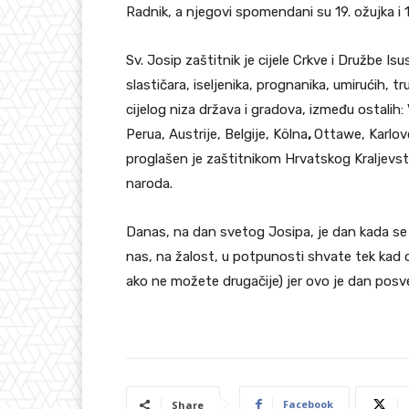
Radnik, a njegovi spomendani su 19. ožujka i 1
Sv. Josip zaštitnik je cijele Crkve i Družbe Isus
slastičara, iseljenika, prognanika, umirućih, 
cijelog niza država i gradova, između ostalih
Perua, Austrije, Belgije, Kölna
,
Ottawe, Karlov
proglašen je zaštitnikom Hrvatskog Kraljevst
naroda.
Danas, na dan svetog Josipa, je dan kada se 
nas, na žalost, u potpunosti shvate tek kad o
ako ne možete drugačije) jer ovo je dan posv
Facebook
Share