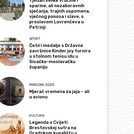
Tjedan velike vrućine i
sparine, ali nezaboravnih
sjećanja, trajnih uspomena,
vječnog ponosa i slave, s
proslavom Lovrenčeva u
Petrinji
SPORT
Četiri medalje s Državne
završnice Kinder joy turnira
u stolnom tenisu idu u
Sisačko-moslavačku
županiju
MARIJAN JOZIĆ
Mjerač vremena za jaja – ali
u avionu
KULTURA
Legenda o Cvijeti
Brestovskoj sutra na
Gradskom kupalištu u