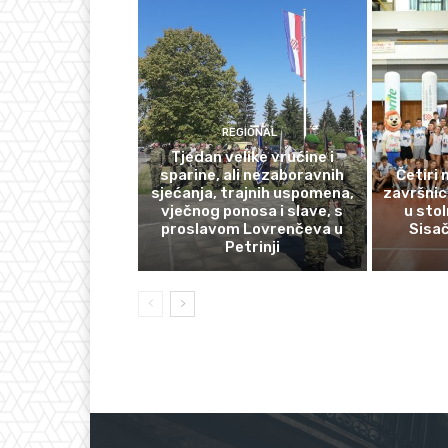
REGIONAL
Tjedan velike vrućine i
sparine, ali nezaboravnih
Četiri
sjećanja, trajnih uspomena,
završnic
vječnog ponosa i slave, s
u sto
proslavom Lovrenčeva u
Sisa
Petrinji