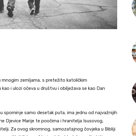
u mnogim zemljama, s pretežito katoličkim
ao i ulozi očeva u društvu i obilježava se kao Dan
u spominje samo desetak puta, ima jednu od najvažnijih
ne Djevice Marije te poočima i hranitelja Isusovog,
elji. Za ovog skromnog, samozatajnog čovjeka u Bibliji