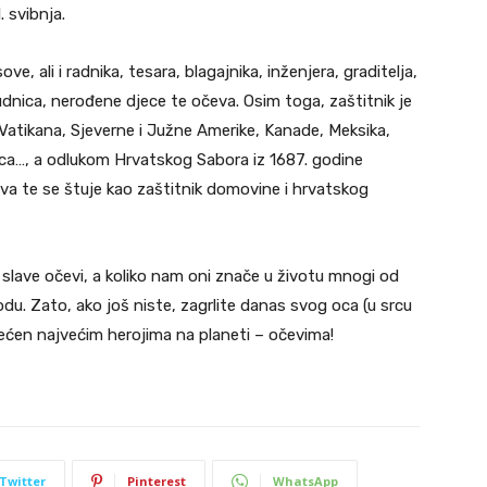
. svibnja.
ove, ali i radnika, tesara, blagajnika, inženjera, graditelja,
trudnica, nerođene djece te očeva. Osim toga, zaštitnik je
: Vatikana, Sjeverne i Južne Amerike, Kanade, Meksika,
ca…, a odlukom Hrvatskog Sabora iz 1687. godine
va te se štuje kao zaštitnik domovine i hrvatskog
slave očevi, a koliko nam oni znače u životu mnogi od
du. Zato, ako još niste, zagrlite danas svog oca (u srcu
ećen najvećim herojima na planeti – očevima!
Twitter
Pinterest
WhatsApp