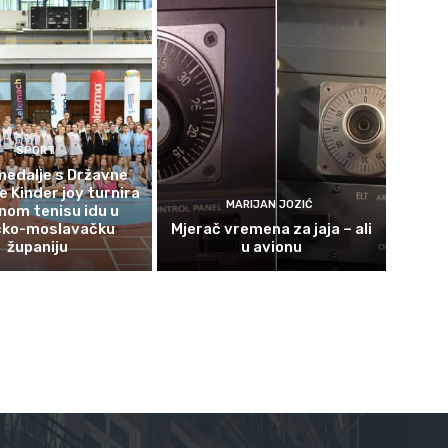
SPORT
 medalje s Državne
e Kinder joy turnira
MARIJAN JOZIĆ
lnom tenisu idu u
čko-moslavačku
Mjerač vremena za jaja – ali
županiju
u avionu