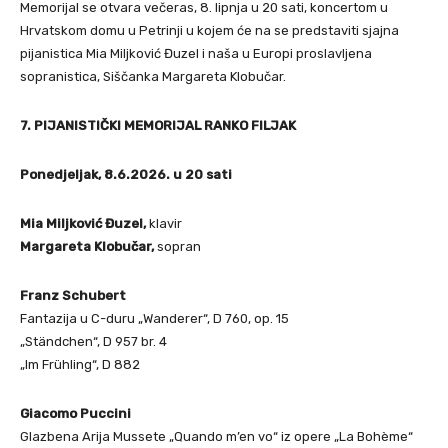
Memorijal se otvara večeras, 8. lipnja u 20 sati, koncertom u
Hrvatskom domu u Petrinji u kojem će na se predstaviti sjajna
pijanistica Mia Miljković Đuzel i naša u Europi proslavljena
sopranistica, Siščanka Margareta Klobučar.
7. PIJANISTIČKI MEMORIJAL RANKO FILJAK
Ponedjeljak, 8.6.2026. u 20 sati
Mia Miljković Đuzel,
klavir
Margareta Klobučar,
sopran
Franz Schubert
Fantazija u C-duru „Wanderer“, D 760, op. 15
„Ständchen“, D 957 br. 4
„Im Frühling“, D 882
Giacomo Puccini
Glazbena Arija Mussete „Quando m’en vo“ iz opere „La Bohème“