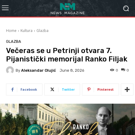
Home
Kultura
Glazba
GLAZBA
Večeras se u Petrinji otvara 7.
Pijanistički memorijal Ranko Filjak
By
Aleksandar Olujić
0
0
June 8, 2026
Facebook
Twitter
Pinterest