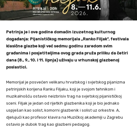
Petrinja je i ove godine domaćin izuzetnog kulturnog
događanja: Pijanističkog memorijala „Ranko Filjak“, festivala
klasične glazbe koji već sedmu godinu zaredom svim
građanima i posjetiteljima ovog grada pruža priliku da četiri
dana (8., 9., 10. i 11. lipnja) uživaju u vrhunskoj glazbenoj
poslastici.
Memorijal je posvećen velikanu hrvatskog i svjetskog pijanizma
petrinjskih korijena Ranku Filjaku, koji je svojom tehnikom i
muzikalnošću ostavio neizbrisiv trag na svjetskoj pijanističkoj
sceni. Filjak je jedan od rijetkih glazbenika koji je bio jednako
uspješan kao solist, komorni glazbenik i solist uz orkestre. A,
djelujući kao profesor klavira na Muzičkoj akademiji u Zagrebu
ostavio je dubok trag kao glazbeni pedagog.