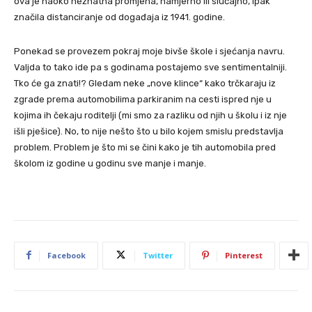
ova je naoko neznatna promjena, namjerno ili slučajno, ipak
značila distanciranje od događaja iz 1941. godine.
Ponekad se provezem pokraj moje bivše škole i sjećanja navru.
Valjda to tako ide pa s godinama postajemo sve sentimentalniji.
Tko će ga znati!? Gledam neke „nove klince“ kako trčkaraju iz
zgrade prema automobilima parkiranim na cesti ispred nje u
kojima ih čekaju roditelji (mi smo za razliku od njih u školu i iz nje
išli pješice). No, to nije nešto što u bilo kojem smislu predstavlja
problem. Problem je što mi se čini kako je tih automobila pred
školom iz godine u godinu sve manje i manje.
Facebook
Twitter
Pinterest