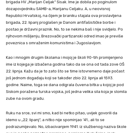
brigada HV „Marijan Celjak“ Sisak. Ime je dobila po poginulom
dozapovjedniku SAMB-a, Marijanu Celjaku. A, u neovisnoj
Republici Hrvatskoj, na čijem je braniku stajala ova proslavljena
brigada, 22. lipanj proglašen je Danom antifašističke borbe i
postao je državni praznik. No, to se nekima baš i nije svidjelo. Po
njihovom mišljenju, Brezovački partizanski odred imao je previše
poveznica s omraženim komunistima i Jugoslavijom.
Kao i mnogim drugim školama i mojoj je školi 90-tih promijenjeno
ime iz kojega je izbačena godina tako da se ona od tada zove OŠ
22. lipnja. Kažu da je to zato što se time istovremeno daje počast
još jednom događaju koji se također zbio 22. lipnja ali 1593.
godine. Naime, toga se dana odigrala čuvena bitka u kojoj je pod
Siskom poražena turska vojska, još jedna velika sila koja je slomila
zube na ovom gradu.
Ruku na srce, svi mi smo, kad bi netko pitao, uvijek govorili da
idemo u „22. lipanj“, a nitko nije spominjao ’41., ali to se
podrazumijevalo. No, izbacivanjem 1941. iz službenog naziva škole