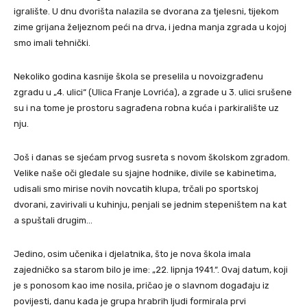
igralište. U dnu dvorišta nalazila se dvorana za tjelesni, tijekom
zime grijana željeznom peći na drva, i jedna manja zgrada u kojoj
smo imali tehnički.
Nekoliko godina kasnije škola se preselila u novoizgrađenu
zgradu u „4. ulici“ (Ulica Franje Lovrića), a zgrade u 3. ulici srušene
su i na tome je prostoru sagrađena robna kuća i parkiralište uz
nju.
Još i danas se sjećam prvog susreta s novom školskom zgradom.
Velike naše oči gledale su sjajne hodnike, divile se kabinetima,
udisali smo mirise novih novcatih klupa, trčali po sportskoj
dvorani, zavirivali u kuhinju, penjali se jednim stepeništem na kat
a spuštali drugim…
Jedino, osim učenika i djelatnika, što je nova škola imala
zajedničko sa starom bilo je ime: „22. lipnja 1941.“. Ovaj datum, koji
je s ponosom kao ime nosila, pričao je o slavnom događaju iz
povijesti, danu kada je grupa hrabrih ljudi formirala prvi