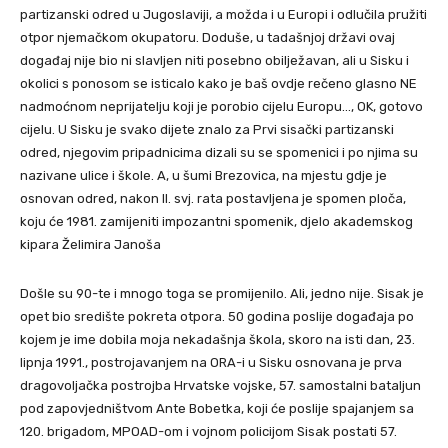
partizanski odred u Jugoslaviji, a možda i u Europi i odlučila pružiti
otpor njemačkom okupatoru. Doduše, u tadašnjoj državi ovaj
događaj nije bio ni slavljen niti posebno obilježavan, ali u Sisku i
okolici s ponosom se isticalo kako je baš ovdje rečeno glasno NE
nadmoćnom neprijatelju koji je porobio cijelu Europu…, OK, gotovo
cijelu. U Sisku je svako dijete znalo za Prvi sisački partizanski
odred, njegovim pripadnicima dizali su se spomenici i po njima su
nazivane ulice i škole. A, u šumi Brezovica, na mjestu gdje je
osnovan odred, nakon II. svj. rata postavljena je spomen ploča,
koju će 1981. zamijeniti impozantni spomenik, djelo akademskog
kipara Želimira Janoša
Došle su 90-te i mnogo toga se promijenilo. Ali, jedno nije. Sisak je
opet bio središte pokreta otpora. 50 godina poslije događaja po
kojem je ime dobila moja nekadašnja škola, skoro na isti dan, 23.
lipnja 1991., postrojavanjem na ORA-i u Sisku osnovana je prva
dragovoljačka postrojba Hrvatske vojske, 57. samostalni bataljun
pod zapovjedništvom Ante Bobetka, koji će poslije spajanjem sa
120. brigadom, MPOAD-om i vojnom policijom Sisak postati 57.