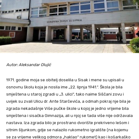
Autor: Aleksandar Olujić
1971. godine moja se obitelj doselila u Sisak i mene su upisali u
osnovnu školu koja je nosila ime „22. lipnja 1941.“. Škola je bila
smještena u staroj zgradi u „3. ulici“, tako naime Siščani zovu i
uvijek su zvali Ulicu dr. Ante Starčevića, a odmah pokraj nje bila je
zgrada nekadašnje Više pučke škole u kojoj je jedno vrijeme bila
smještena i sisačka Gimnazija, ali u njoj se tada više nije održavala
nastava. Iza zgrada bilo je prostrano dvorište prekriveno lešom i
sitnim šljunkom, gdje se nalazilo rukometno igralište (na kojemu
se za vrijeme velikog odmora „haklao“ rukomet) kao i košarkaško