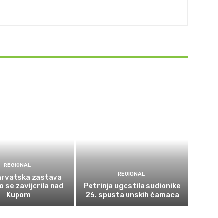
REGIONAL
REGIONAL
 hrvatska zastava
 se zavijorila nad
Petrinja ugostila sudionike
Kupom
26. spusta unskih čamaca