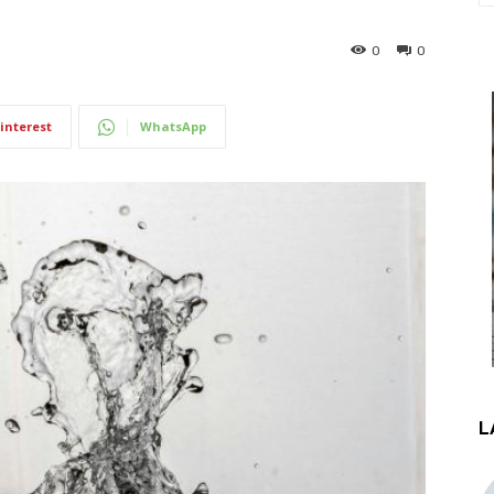
0
0
interest
WhatsApp
L