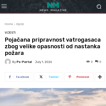
Home
Vijesti
VIJESTI
Pojačana pripravnost vatrogasaca
zbog velike opasnosti od nastanka
požara
By
Ps-Portal
0
0
July 1, 2026
Facebook
Twitter
Pinterest