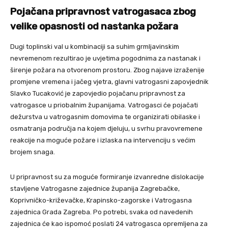
Pojačana pripravnost vatrogasaca
zbog
velike opasnosti od nastanka požara
Dugi toplinski val u kombinaciji sa suhim grmljavinskim
nevremenom rezultirao je uvjetima pogodnima za nastanak i
širenje požara na otvorenom prostoru. Zbog najave izraženije
promjene vremena i jačeg vjetra, glavni vatrogasni zapovjednik
Slavko Tucaković je zapovjedio pojačanu pripravnost za
vatrogasce u priobalnim županijama. Vatrogasci će pojačati
dežurstva u vatrogasnim domovima te organizirati obilaske i
osmatranja područja na kojem djeluju, u svrhu pravovremene
reakcije na moguće požare i izlaska na intervenciju s većim
brojem snaga.
U pripravnost su za moguće formiranje izvanredne dislokacije
stavljene Vatrogasne zajednice županija Zagrebačke,
Koprivničko-križevačke, Krapinsko-zagorske i Vatrogasna
zajednica Grada Zagreba. Po potrebi, svaka od navedenih
zajednica će kao ispomoć poslati 24 vatrogasca opremljena za