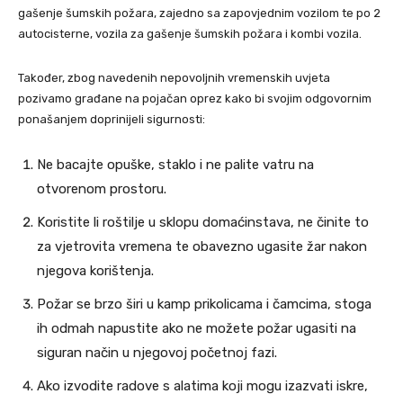
gašenje šumskih požara, zajedno sa zapovjednim vozilom te po 2
autocisterne, vozila za gašenje šumskih požara i kombi vozila.
Također, zbog navedenih nepovoljnih vremenskih uvjeta
pozivamo građane na pojačan oprez kako bi svojim odgovornim
ponašanjem doprinijeli sigurnosti:
Ne bacajte opuške, staklo i ne palite vatru na
otvorenom prostoru.
Koristite li roštilje u sklopu domaćinstava, ne činite to
za vjetrovita vremena te obavezno ugasite žar nakon
njegova korištenja.
Požar se brzo širi u kamp prikolicama i čamcima, stoga
ih odmah napustite ako ne možete požar ugasiti na
siguran način u njegovoj početnoj fazi.
Ako izvodite radove s alatima koji mogu izazvati iskre,