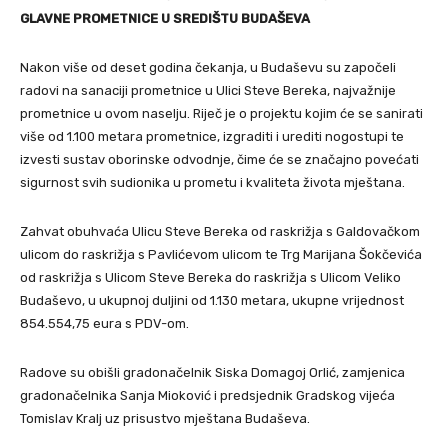
GLAVNE PROMETNICE U SREDIŠTU BUDAŠEVA
Nakon više od deset godina čekanja, u Budaševu su započeli
radovi na sanaciji prometnice u Ulici Steve Bereka, najvažnije
prometnice u ovom naselju. Riječ je o projektu kojim će se sanirati
više od 1.100 metara prometnice, izgraditi i urediti nogostupi te
izvesti sustav oborinske odvodnje, čime će se značajno povećati
sigurnost svih sudionika u prometu i kvaliteta života mještana.
Zahvat obuhvaća Ulicu Steve Bereka od raskrižja s Galdovačkom
ulicom do raskrižja s Pavlićevom ulicom te Trg Marijana Šokčevića
od raskrižja s Ulicom Steve Bereka do raskrižja s Ulicom Veliko
Budaševo, u ukupnoj duljini od 1.130 metara, ukupne vrijednost
854.554,75 eura s PDV-om.
Radove su obišli gradonačelnik Siska Domagoj Orlić, zamjenica
gradonačelnika Sanja Mioković i predsjednik Gradskog vijeća
Tomislav Kralj uz prisustvo mještana Budaševa.