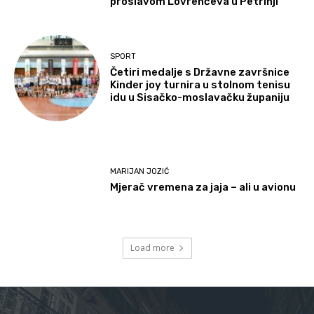
proslavom Lovrenčeva u Petrinji
SPORT
Četiri medalje s Državne završnice
Kinder joy turnira u stolnom tenisu
idu u Sisačko-moslavačku županiju
MARIJAN JOZIĆ
Mjerač vremena za jaja – ali u avionu
Load more