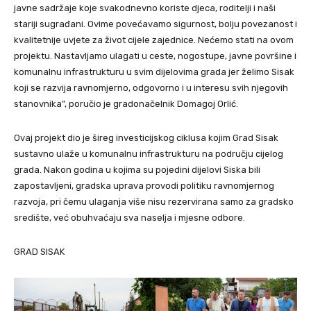
javne sadržaje koje svakodnevno koriste djeca, roditelji i naši
stariji sugrađani. Ovime povećavamo sigurnost, bolju povezanost i
kvalitetnije uvjete za život cijele zajednice. Nećemo stati na ovom
projektu. Nastavljamo ulagati u ceste, nogostupe, javne površine i
komunalnu infrastrukturu u svim dijelovima grada jer želimo Sisak
koji se razvija ravnomjerno, odgovorno i u interesu svih njegovih
stanovnika”, poručio je gradonačelnik Domagoj Orlić.
Ovaj projekt dio je šireg investicijskog ciklusa kojim Grad Sisak
sustavno ulaže u komunalnu infrastrukturu na području cijelog
grada. Nakon godina u kojima su pojedini dijelovi Siska bili
zapostavljeni, gradska uprava provodi politiku ravnomjernog
razvoja, pri čemu ulaganja više nisu rezervirana samo za gradsko
središte, već obuhvaćaju sva naselja i mjesne odbore.
GRAD SISAK