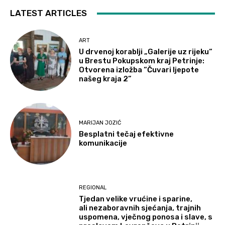
LATEST ARTICLES
ART
U drvenoj korablji „Galerije uz rijeku“
u Brestu Pokupskom kraj Petrinje:
Otvorena izložba “Čuvari ljepote
našeg kraja 2”
MARIJAN JOZIĆ
Besplatni tečaj efektivne
komunikacije
REGIONAL
Tjedan velike vrućine i sparine,
ali nezaboravnih sjećanja, trajnih
uspomena, vječnog ponosa i slave, s