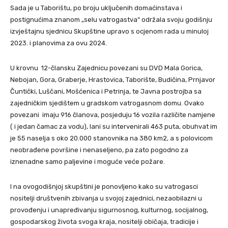
Sada je u Taborištu, po broju uključenih domaćinstava i
postignućima znanom „selu vatrogastva“ održala svoju godišnju
izvještajnu sjednicu Skupštine upravo s ocjenom rada u minuloj
2023. i planovima za ovu 2024.
U krovnu 12-člansku Zajednicu povezani su DVD Mala Gorica,
Nebojan, Gora, Graberje, Hrastovica, Taborište, Budičina, Prnjavor
Čuntički, Luščani, Mošćenica i Petrinja, te Javna postrojba sa
zajedničkim sjedištem u gradskom vatrogasnom domu. Ovako
povezani imaju 916 članova, posjeduju 16 vozila različite namjene
( i jedan čamac za vodu), lani su intervenirali 463 puta, obuhvat im
je 55 naselja s oko 20.000 stanovnika na 380 km2, a s polovicom
neobrađene površine i nenaseljeno, pa zato pogodno za
iznenadne samo paljevine i moguće veće požare.
I na ovogodišnjoj skupštini je ponovljeno kako su vatrogasci
nositelji društvenih zbivanja u svojoj zajednici, nezaobilazni u
provođenju i unapređivanju sigurnosnog, kulturnog, socijalnog,
gospodarskog života svoga kraja, nositelji običaja, tradicije i