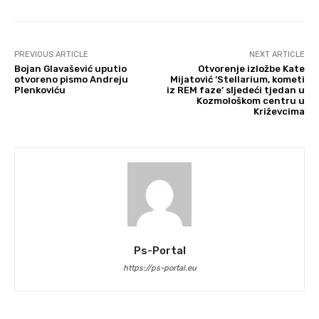
PREVIOUS ARTICLE
NEXT ARTICLE
Bojan Glavašević uputio
Otvorenje izložbe Kate
otvoreno pismo Andreju
Mijatović ‘Stellarium, kometi
Plenkoviću
iz REM faze’ sljedeći tjedan u
Kozmološkom centru u
Križevcima
Ps-Portal
https://ps-portal.eu