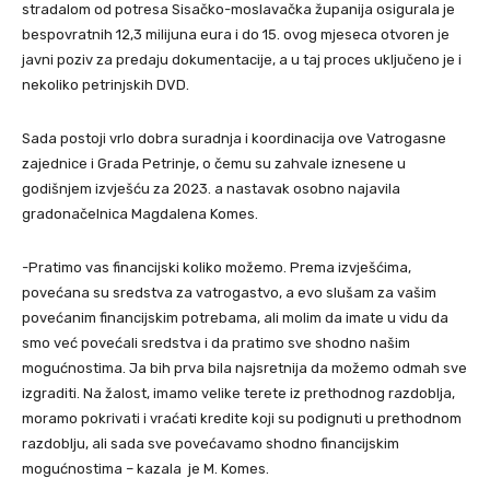
stradalom od potresa Sisačko-moslavačka županija osigurala je
bespovratnih 12,3 milijuna eura i do 15. ovog mjeseca otvoren je
javni poziv za predaju dokumentacije, a u taj proces uključeno je i
nekoliko petrinjskih DVD.
Sada postoji vrlo dobra suradnja i koordinacija ove Vatrogasne
zajednice i Grada Petrinje, o čemu su zahvale iznesene u
godišnjem izvješću za 2023. a nastavak osobno najavila
gradonačelnica Magdalena Komes.
-Pratimo vas financijski koliko možemo. Prema izvješćima,
povećana su sredstva za vatrogastvo, a evo slušam za vašim
povećanim financijskim potrebama, ali molim da imate u vidu da
smo već povećali sredstva i da pratimo sve shodno našim
mogućnostima. Ja bih prva bila najsretnija da možemo odmah sve
izgraditi. Na žalost, imamo velike terete iz prethodnog razdoblja,
moramo pokrivati i vraćati kredite koji su podignuti u prethodnom
razdoblju, ali sada sve povećavamo shodno financijskim
mogućnostima – kazala je M. Komes.