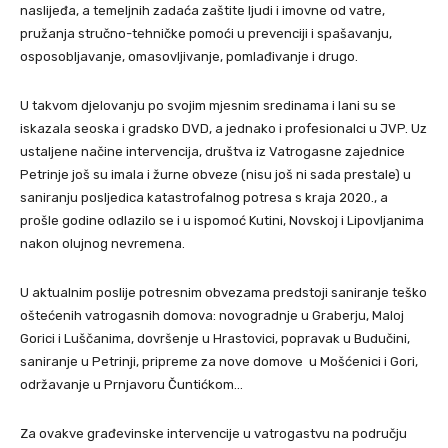
naslijeđa, a temeljnih zadaća zaštite ljudi i imovne od vatre,
pružanja stručno-tehničke pomoći u prevenciji i spašavanju,
osposobljavanje, omasovljivanje, pomlađivanje i drugo.
U takvom djelovanju po svojim mjesnim sredinama i lani su se
iskazala seoska i gradsko DVD, a jednako i profesionalci u JVP. Uz
ustaljene načine intervencija, društva iz Vatrogasne zajednice
Petrinje još su imala i žurne obveze (nisu još ni sada prestale) u
saniranju posljedica katastrofalnog potresa s kraja 2020., a
prošle godine odlazilo se i u ispomoć Kutini, Novskoj i Lipovljanima
nakon olujnog nevremena.
U aktualnim poslije potresnim obvezama predstoji saniranje teško
oštećenih vatrogasnih domova: novogradnje u Graberju, Maloj
Gorici i Luščanima, dovršenje u Hrastovici, popravak u Budučini,
saniranje u Petrinji, pripreme za nove domove u Mošćenici i Gori,
održavanje u Prnjavoru Čuntićkom…
Za ovakve građevinske intervencije u vatrogastvu na području