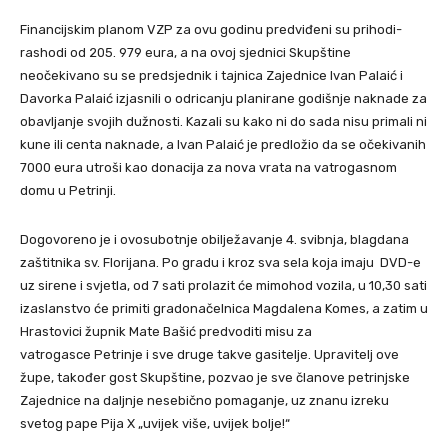
Financijskim planom VZP za ovu godinu predviđeni su prihodi-
rashodi od 205. 979 eura, a na ovoj sjednici Skupštine
neočekivano su se predsjednik i tajnica Zajednice Ivan Palaić i
Davorka Palaić izjasnili o odricanju planirane godišnje naknade za
obavljanje svojih dužnosti. Kazali su kako ni do sada nisu primali ni
kune ili centa naknade, a Ivan Palaić je predložio da se očekivanih
7000 eura utroši kao donacija za nova vrata na vatrogasnom
domu u Petrinji.
Dogovoreno je i ovosubotnje obilježavanje 4. svibnja, blagdana
zaštitnika sv. Florijana. Po gradu i kroz sva sela koja imaju DVD-e
uz sirene i svjetla, od 7 sati prolazit će mimohod vozila, u 10,30 sati
izaslanstvo će primiti gradonačelnica Magdalena Komes, a zatim u
Hrastovici župnik Mate Bašić predvoditi misu za
vatrogasce Petrinje i sve druge takve gasitelje. Upravitelj ove
župe, također gost Skupštine, pozvao je sve članove petrinjske
Zajednice na daljnje nesebično pomaganje, uz znanu izreku
svetog pape Pija X „uvijek više, uvijek bolje!“