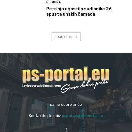
REGIONAL
Petrinja ugostila sudionike 26.
spusta unskih čamaca
Load more
samo dobre priče
Kontaktirajte nas:
psportal@ps-portal.eu