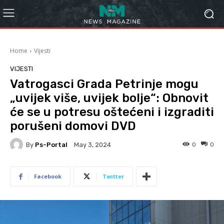
Home
Vijesti
VIJESTI
Vatrogasci Grada Petrinje mogu
„uvijek više, uvijek bolje“: Obnovit
će se u potresu oštećeni i izgraditi
porušeni domovi DVD
By
Ps-Portal
0
0
May 3, 2024
Facebook
Twitter