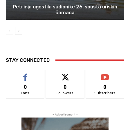
Petrinja ugostila sudionike 26. spusta unskih
čamaca
STAY CONNECTED
0
0
0
Fans
Followers
Subscribers
- Advertisement -