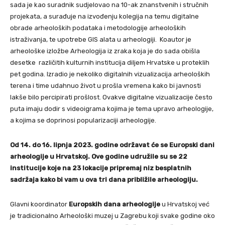
sada je kao suradnik sudjelovao na 10-ak znanstvenih i stručnih
projekata, a surađuje na izvođenju kolegija na temu digitalne
obrade arheoloških podataka i metodologije arheoloških
istraživanja, te upotrebe GIS alata u arheologiji. Koautor je
arheološke izložbe Arheologija iz zraka koja je do sada obišla
desetke različitih kulturnih institucija diljem Hrvatske u proteklih
pet godina. Izradio je nekoliko digitalnih vizualizacija arheoloških
terena i time udahnuo život u prošla vremena kako bi javnosti
lakše bilo percipirati prošlost. Ovakve digitalne vizualizacije često
puta imaju dodir s videoigrama kojima je tema upravo arheologije,
a kojima se doprinosi popularizaciji arheologije.
Od 14. do 16. lipnja 2023. godine održavat će se Europski dani
arheologije u Hrvatskoj. Ove godine udružile su se 22
institucije koje na 23 lokacije pripremaj niz besplatnih
sadržaja kako bi vam u ova tri dana približile arheologiju.
Glavni koordinator
Europskih dana arheologije
u Hrvatskoj već
je tradicionalno Arheološki muzej u Zagrebu koji svake godine oko