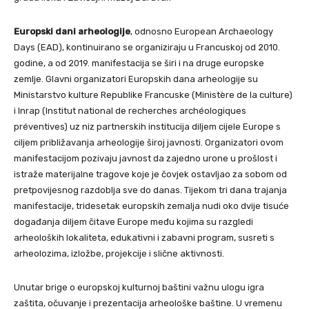
Europski dani arheologije
, odnosno European Archaeology
Days (EAD), kontinuirano se organiziraju u Francuskoj od 2010.
godine, a od 2019. manifestacija se širi i na druge europske
zemlje. Glavni organizatori Europskih dana arheologije su
Ministarstvo kulture Republike Francuske (Ministère de la culture)
i Inrap (Institut national de recherches archéologiques
préventives) uz niz partnerskih institucija diljem cijele Europe s
ciljem približavanja arheologije široj javnosti. Organizatori ovom
manifestacijom pozivaju javnost da zajedno urone u prošlost i
istraže materijalne tragove koje je čovjek ostavljao za sobom od
pretpovijesnog razdoblja sve do danas. Tijekom tri dana trajanja
manifestacije, tridesetak europskih zemalja nudi oko dvije tisuće
događanja diljem čitave Europe među kojima su razgledi
arheoloških lokaliteta, edukativni i zabavni program, susreti s
arheolozima, izložbe, projekcije i slične aktivnosti.
Unutar brige o europskoj kulturnoj baštini važnu ulogu igra
zaštita, očuvanje i prezentacija arheološke baštine. U vremenu