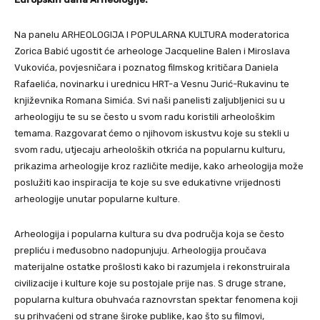
Na panelu ARHEOLOGIJA I POPULARNA KULTURA moderatorica
Zorica Babić ugostit će arheologe Jacqueline Balen i Miroslava
Vukovića, povjesničara i poznatog filmskog kritičara Daniela
Rafaelića, novinarku i urednicu HRT-a Vesnu Jurić-Rukavinu te
književnika Romana Simića. Svi naši panelisti zaljubljenici su u
arheologiju te su se često u svom radu koristili arheološkim
temama. Razgovarat ćemo o njihovom iskustvu koje su stekli u
svom radu, utjecaju arheoloških otkrića na popularnu kulturu,
prikazima arheologije kroz različite medije, kako arheologija može
poslužiti kao inspiracija te koje su sve edukativne vrijednosti
arheologije unutar popularne kulture.
Arheologija i popularna kultura su dva područja koja se često
prepliću i međusobno nadopunjuju. Arheologija proučava
materijalne ostatke prošlosti kako bi razumjela i rekonstruirala
civilizacije i kulture koje su postojale prije nas. S druge strane,
popularna kultura obuhvaća raznovrstan spektar fenomena koji
su prihvaćeni od strane široke publike, kao što su filmovi,