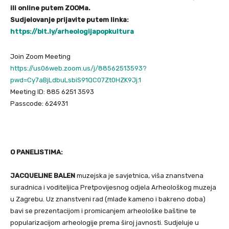
ili online putem ZOOMa.
Sudjelovanje prijavite putem linka:
https://bit.ly/arheologijapopkultura
Join Zoom Meeting
https://us06web.zoom.us/j/88562513593?
pwd=Cy7aBjLdbuLsbiS91QC07Zt0HZK9Jj.1
Meeting ID: 885 6251 3593
Passcode: 624931
O PANELISTIMA:
JACQUELINE BALEN
muzejska je savjetnica, viša znanstvena
suradnica i voditeljica Pretpovijesnog odjela Arheološkog muzeja
u Zagrebu. Uz znanstveni rad (mlađe kameno i bakreno doba)
bavi se prezentacijom i promicanjem arheološke baštine te
popularizacijom arheologije prema široj javnosti. Sudjeluje u