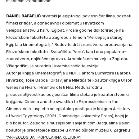
misaonim vremeplovom”.
DANIEL RAFAELIĆ
hrvatski je egiptolog, povjesničar filma, poznati
filmski kritičar, a odnedavno i diplomat u Hrvatskom
veleposlanstvu u Kairu, Egipat. Prošle godine doktorirao je na
Filozofskom fakultetu u Zagrebu s temom “Percepcija starog
Egipta u kinematografiji”. Redovito drži znanstvena predavanja na
Filozofskom fakultetu i Sveučilištu “Vern”, kao i ona popularno-
znanstvena, najčešće upravo u Arheološkom muzeju u Zagrebu.
Višegodišnji je suradnik Hrvatske radio televizije.
Autor je knjiga Kinematografija u NDH, Fantom Durmitora i Barok u
Hrvatskoj Toše Dapca i Oktavijana Miletića te koautor knjiga Orson
Welles na Hvaru i Hramovi oteti Nilu. Međunarodnu
prepoznatljivost kao povjesničar filma stekao je koautorstvom u
knjigama Cinema and the swastika te Expressionism in the
Cinema. Veliki uspjeh kao egiptolog postigao je knjigom A History
of World Egyptology (2021., Cambridge University Press), kojoj je
bio koautor. Zajedno s muzejskom savjetnicom Jacqueline Balen
koautor je predstojeće izložbe u Arheološkom muzeju u Zagrebu
“ARHEOLOGIJA I POPULARNA KULTURA”.