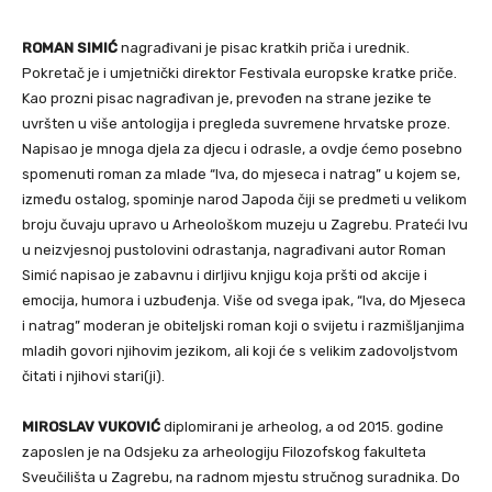
ROMAN SIMIĆ
nagrađivani je pisac kratkih priča i urednik.
Pokretač je i umjetnički direktor Festivala europske kratke priče.
Kao prozni pisac nagrađivan je, prevođen na strane jezike te
uvršten u više antologija i pregleda suvremene hrvatske proze.
Napisao je mnoga djela za djecu i odrasle, a ovdje ćemo posebno
spomenuti roman za mlade “Iva, do mjeseca i natrag” u kojem se,
između ostalog, spominje narod Japoda čiji se predmeti u velikom
broju čuvaju upravo u Arheološkom muzeju u Zagrebu. Prateći Ivu
u neizvjesnoj pustolovini odrastanja, nagrađivani autor Roman
Simić napisao je zabavnu i dirljivu knjigu koja pršti od akcije i
emocija, humora i uzbuđenja. Više od svega ipak, “Iva, do Mjeseca
i natrag” moderan je obiteljski roman koji o svijetu i razmišljanjima
mladih govori njihovim jezikom, ali koji će s velikim zadovoljstvom
čitati i njihovi stari(ji).
MIROSLAV VUKOVIĆ
diplomirani je arheolog, a od 2015. godine
zaposlen je na Odsjeku za arheologiju Filozofskog fakulteta
Sveučilišta u Zagrebu, na radnom mjestu stručnog suradnika. Do