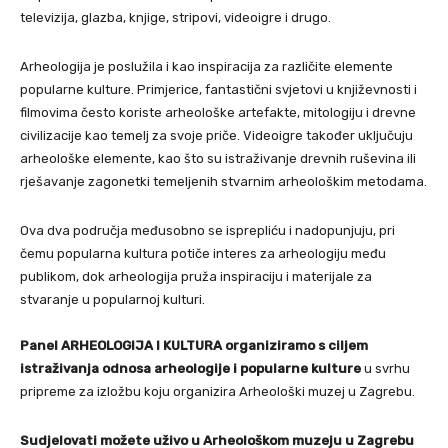
televizija, glazba, knjige, stripovi, videoigre i drugo.
Arheologija je poslužila i kao inspiracija za različite elemente
popularne kulture. Primjerice, fantastični svjetovi u književnosti i
filmovima često koriste arheološke artefakte, mitologiju i drevne
civilizacije kao temelj za svoje priče. Videoigre također uključuju
arheološke elemente, kao što su istraživanje drevnih ruševina ili
rješavanje zagonetki temeljenih stvarnim arheološkim metodama.
Ova dva područja međusobno se isprepliću i nadopunjuju, pri
čemu popularna kultura potiče interes za arheologiju među
publikom, dok arheologija pruža inspiraciju i materijale za
stvaranje u popularnoj kulturi.
Panel ARHEOLOGIJA I KULTURA organiziramo s ciljem
istraživanja odnosa arheologije i popularne kulture
u svrhu
pripreme za izložbu koju organizira Arheološki muzej u Zagrebu.
Sudjelovati možete uživo u Arheološkom muzeju u Zagrebu