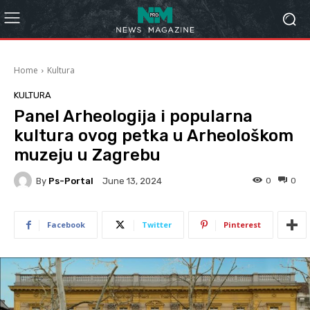
Home
Kultura
KULTURA
Panel Arheologija i popularna
kultura ovog petka u Arheološkom
muzeju u Zagrebu
By
Ps-Portal
0
0
June 13, 2024
Facebook
Twitter
Pinterest