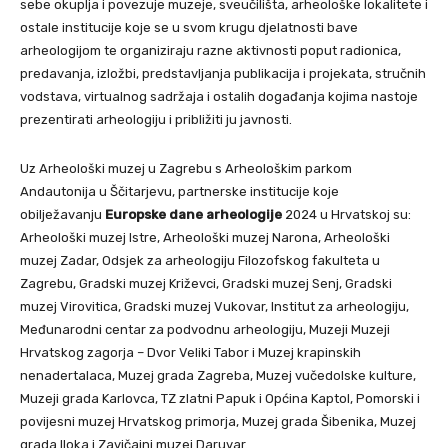
sebe okuplja i povezuje muzeje, sveučilišta, arheološke lokalitete i
ostale institucije koje se u svom krugu djelatnosti bave
arheologijom te organiziraju razne aktivnosti poput radionica,
predavanja, izložbi, predstavljanja publikacija i projekata, stručnih
vodstava, virtualnog sadržaja i ostalih događanja kojima nastoje
prezentirati arheologiju i približiti ju javnosti.
Uz Arheološki muzej u Zagrebu s Arheološkim parkom
Andautonija u Ščitarjevu, partnerske institucije koje
obilježavanju
Europske dane arheologije
2024 u Hrvatskoj su:
Arheološki muzej Istre, Arheološki muzej Narona, Arheološki
muzej Zadar, Odsjek za arheologiju Filozofskog fakulteta u
Zagrebu, Gradski muzej Križevci, Gradski muzej Senj, Gradski
muzej Virovitica, Gradski muzej Vukovar, Institut za arheologiju,
Međunarodni centar za podvodnu arheologiju, Muzeji Muzeji
Hrvatskog zagorja – Dvor Veliki Tabor i Muzej krapinskih
nenadertalaca, Muzej grada Zagreba, Muzej vučedolske kulture,
Muzeji grada Karlovca, TZ zlatni Papuk i Općina Kaptol, Pomorski i
povijesni muzej Hrvatskog primorja, Muzej grada Šibenika, Muzej
grada Iloka i Zavičajni muzej Daruvar.