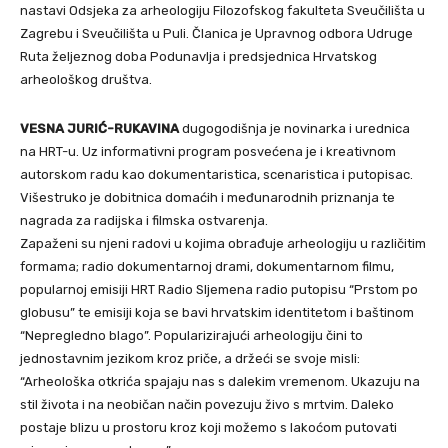
nastavi Odsjeka za arheologiju Filozofskog fakulteta Sveučilišta u
Zagrebu i Sveučilišta u Puli. Članica je Upravnog odbora Udruge
Ruta željeznog doba Podunavlja i predsjednica Hrvatskog
arheološkog društva.
VESNA JURIĆ-RUKAVINA
dugogodišnja je novinarka i urednica
na HRT-u. Uz informativni program posvećena je i kreativnom
autorskom radu kao dokumentaristica, scenaristica i putopisac.
Višestruko je dobitnica domaćih i međunarodnih priznanja te
nagrada za radijska i filmska ostvarenja.
Zapaženi su njeni radovi u kojima obrađuje arheologiju u različitim
formama; radio dokumentarnoj drami, dokumentarnom filmu,
popularnoj emisiji HRT Radio Sljemena radio putopisu “Prstom po
globusu” te emisiji koja se bavi hrvatskim identitetom i baštinom
“Nepregledno blago”. Popularizirajući arheologiju čini to
jednostavnim jezikom kroz priče, a držeći se svoje misli:
“Arheološka otkrića spajaju nas s dalekim vremenom. Ukazuju na
stil života i na neobičan način povezuju živo s mrtvim. Daleko
postaje blizu u prostoru kroz koji možemo s lakoćom putovati