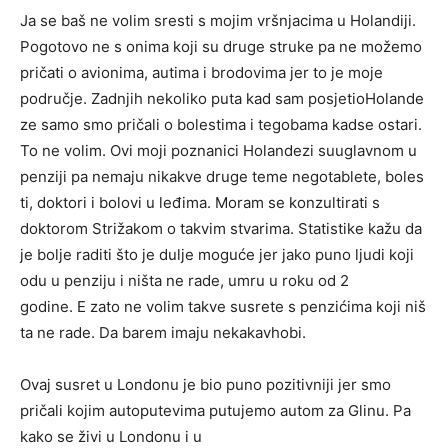
Ja se baš ne volim sresti s mojim vršnjacima u Holandiji.
Pogotovo ne s onima koji su druge struke pa ne možemo
pričati o avionima, autima i brodovima jer to je moje
područje. Zadnjih nekoliko puta kad sam posjetioHolande
ze samo smo pričali o bolestima i tegobama kadse ostari.
To ne volim. Ovi moji poznanici Holandezi suuglavnom u
penziji pa nemaju nikakve druge teme negotablete, boles
ti, doktori i bolovi u leđima. Moram se konzultirati s
doktorom Strižakom o takvim stvarima. Statistike kažu da
je bolje raditi što je dulje moguće jer jako puno ljudi koji
odu u penziju i ništa ne rade, umru u roku od 2
godine. E zato ne volim takve susrete s penzićima koji niš
ta ne rade. Da barem imaju nekakavhobi.
Ovaj susret u Londonu je bio puno pozitivniji jer smo
pričali kojim autoputevima putujemo autom za Glinu. Pa
kako se živi u Londonu i u