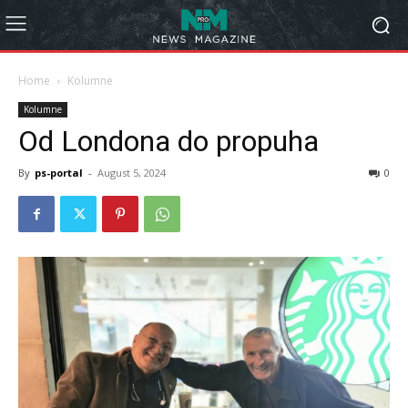
Home
Kolumne
Kolumne
Od Londona do propuha
By
ps-portal
-
August 5, 2024
0