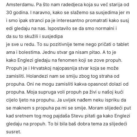
Amsterdamu. Pa što nam radedjeca koja su već starija od
30 godina. I naravno, kako se slažemo sa susjedima jer m
i smo ipak stranci pa je interesantno promatrati kako susj
edi gledaju na nas. Ispostavilo se da smo normalni i
da su to skužili i susjedipa
je sve u redu. To su pozitivnije teme nego pričati o tablet
ama i bolestima. Jednu stvar ga nisam pitao. A to je
kako Englezi gledaju na fenomen koji se zove propuh.
Propuh je i Hrvatskoj najopasnija stvar koja se može
zamisliti. Holandezi nam se smiju zbog tog straha od
propuha. Oni ne mogu zamisliti kakva opasnost dolazi od
propuha. Moja supruga voli propuh pa živi u našoj kući
cijelo ljeto na propuhu. Ja uvijek nađem neku ispriku da
se maknem s propuha pa mi se smije. Moram slijedeći put
kad sretnem tog mog pajdaša Stevu pitati ga kako Englezi
gledaju na propuh. To bi bila baš dobra tema za slijedeći
susret.