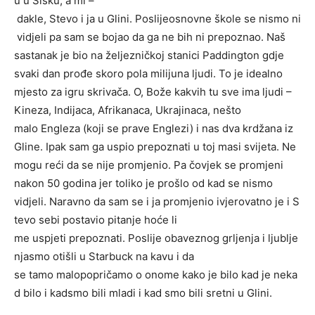
u u Sisku, a mi –
dakle, Stevo i ja u Glini. Poslijeosnovne škole se nismo ni
vidjeli pa sam se bojao da ga ne bih ni prepoznao. Naš
sastanak je bio na željezničkoj stanici Paddington gdje
svaki dan prođe skoro pola milijuna ljudi. To je idealno
mjesto za igru skrivača. O, Bože kakvih tu sve ima ljudi –
Kineza, Indijaca, Afrikanaca, Ukrajinaca, nešto
malo Engleza (koji se prave Englezi) i nas dva krdžana iz
Gline. Ipak sam ga uspio prepoznati u toj masi svijeta. Ne
mogu reći da se nije promjenio. Pa čovjek se promjeni
nakon 50 godina jer toliko je prošlo od kad se nismo
vidjeli. Naravno da sam se i ja promjenio ivjerovatno je i S
tevo sebi postavio pitanje hoće li
me uspjeti prepoznati. Poslije obaveznog grljenja i ljublje
njasmo otišli u Starbuck na kavu i da
se tamo malopopričamo o onome kako je bilo kad je neka
d bilo i kadsmo bili mladi i kad smo bili sretni u Glini.