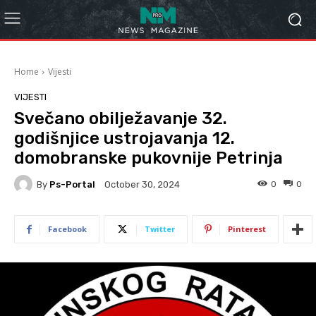
Home
Vijesti
VIJESTI
Svečano obilježavanje 32.
godišnjice ustrojavanja 12.
domobranske pukovnije Petrinja
By
Ps-Portal
0
0
October 30, 2024
Facebook
Twitter
Pinterest