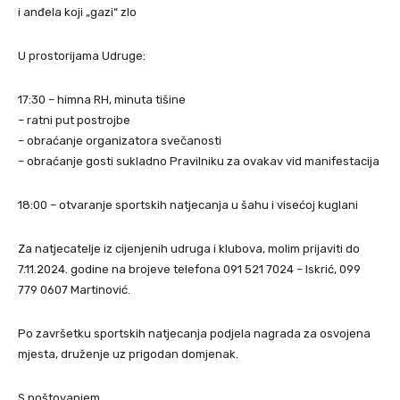
i anđela koji „gazi“ zlo
U prostorijama Udruge:
17:30 – himna RH, minuta tišine
– ratni put postrojbe
– obraćanje organizatora svečanosti
– obraćanje gosti sukladno Pravilniku za ovakav vid manifestacija
18:00 – otvaranje sportskih natjecanja u šahu i visećoj kuglani
Za natjecatelje iz cijenjenih udruga i klubova, molim prijaviti do
7.11.2024. godine na brojeve telefona 091 521 7024 – Iskrić, 099
779 0607 Martinović.
Po završetku sportskih natjecanja podjela nagrada za osvojena
mjesta, druženje uz prigodan domjenak.
S poštovanjem,