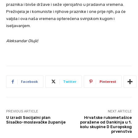
praznika i bivše države i seže vjerojatno u pradavna vremena.
Preživjela je i komuniste i njihove praznike i one prije njih, pa će
valjda i ova naša vremena opterećena svinjskom kugom i
iseljavanjem.
Aleksandar Olujić
Facebook
Twitter
Pinterest
PREVIOUS ARTICLE
NEXT ARTICLE
U izradi Socijalni plan
Hrvatske rukometašice
Sisačko-moslavačke županije
poražene od Dankinja u 1.
kolu skupine D Europskog
prvenstva