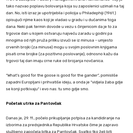
tako nazvao poplavu bolovanja koja su zaposlenici uzimali na taj
dan. No, isti izraz je upotrijebila i policija u Philadephiji (1961.)
opisujući njime kaos koji je vladao u gradu i u dućanima toga
dana. Neki pak termin dovode u vezu s činjenicom da je to za
trgovce dan u kojem ostvaruju najveću zaradu u godini pa
mnogima od njih pruža priliku izvući se iz minusa – umjesto
crvenih brojki (za minuse) mogu u svojim poslovnim knjigama
pisati crne brojke (za pozitivno poslovanje), odnosno kažu da
trgovci taj dan imaju crne ruke od brojanja novčanica.
“What’s good for the goose is good for the gander”, pomisliše
zapadni Europljani i prihvatiše ideju, a onda je “vidjela žaba gdje
se konji potkivaju“ i evo nas: tu smo gdje smo.
Početak utrke za Pantovčak
Danas je, 29. 11., počelo prikupljanje potpisa za kandidiranje na
izborima za predsjednika Republike Hrvatske čime je zapravo
službeno započela bitka za Pantovčak. Svatko tko želi biti