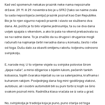
Kad već spomenuh nekakav praznik neke nama nepoznate
države. 29. 11. ili 29. novembra bio je u SFRJ (tako se naime zvala
ta sada nepostojeća zemlja) praznik poznat kao Dan Republike.
Bio je to njen sigurno najveći praznik i slavio se službeno dva
dana. Ali, pošto je to bilo vrijeme jednoumlja, ta su se dva dana
uvijek spajala s vikendom, a ako bi pala na vikend prebacivala su
se na radne dane. To je značilo da su drugovi i drugarice mogli
računati na najmanje četiri neradna dana u komadu, često i više
od toga. Dušu dalo za obaviti omiljenu rabotu: koljevinu odnosno
svinjokolju.
E, narode moj. U to vrijeme visjele su svinjske polovice širom
„lijepe naše“, a mirisi džigerice s bijelim lukom, pečenih tankih
kobasica, toplih čvaraka miješali su se sa salenjacima, krafnama i
kuhanom rakijom. Posljednjeg dana tog mini-godišnjeg vlakovi,
autobusi, ali i osobni automobili bili su puni torbi iz kojih se širio
svakom poznat miris. Radnička klasa vraćala se iz sela u grad.
No, svinjokolja je tradicija koja je puno, puno starija od toga