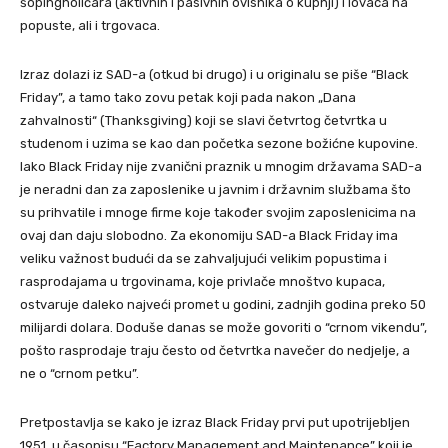
šopingholičara (aktivnih i pasivnih ovisnika o kupnji) i lovaca na
popuste, ali i trgovaca.
Izraz dolazi iz SAD-a (otkud bi drugo) i u originalu se piše “Black
Friday”, a tamo tako zovu petak koji pada nakon „Dana
zahvalnosti“ (Thanksgiving) koji se slavi četvrtog četvrtka u
studenom i uzima se kao dan početka sezone božićne kupovine.
Iako Black Friday nije zvanični praznik u mnogim državama SAD-a
je neradni dan za zaposlenike u javnim i državnim službama što
su prihvatile i mnoge firme koje također svojim zaposlenicima na
ovaj dan daju slobodno. Za ekonomiju SAD-a Black Friday ima
veliku važnost budući da se zahvaljujući velikim popustima i
rasprodajama u trgovinama, koje privlače mnoštvo kupaca,
ostvaruje daleko najveći promet u godini, zadnjih godina preko 50
milijardi dolara. Doduše danas se može govoriti o “crnom vikendu”,
pošto rasprodaje traju često od četvrtka navečer do nedjelje, a
ne o “crnom petku”.
Pretpostavlja se kako je izraz Black Friday prvi put upotrijebljen
1951. u časopisu “Factory Management and Maintenance” koji je