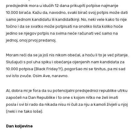
predsjednik mora u idućih 12 dana prikupiti potpise najmanje
10.000 birača. Kažu da, navodno, svaki birač svoj potpis može dati
samo jednom kandidatu ili kandidatkinji. No, neki vele kako to nije
točno i da se svatko može potpisati na onoliko lista koliko hoće
jedino se njegov potpis na svima neće računati već samo na
jednoj, onoj prvoj predanoj.
Moram reći da se ja još nis nikom obećal, a hoću li to je već pitanje.
Slušajući s pol uha spiku i obećanja cijenjenih nam kandidata za
10.000 potpisa (Black Friday?!), pogoršao mi se tinitus, pa mi sad
svi isto zvuče. Osim Ave, naravno.
Al, dobra mi je fora da su potencijalni predsjednici republike utrku
započeli na Dan Republike i to one s kojom nitko ne želi imati
posla i svi bi rado da nikada nisu ni čuli za nju a kamoli živjeli u njoj
(neki i ne tako loše).
Dan koljevine