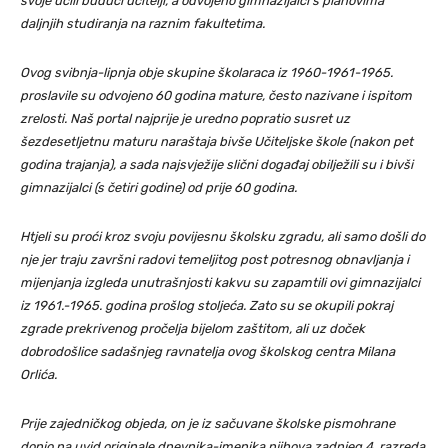
svoje učili budući učitelji, a odvojeno gimnazijalci s planovima
daljnjih studiranja na raznim fakultetima.
Ovog svibnja-lipnja obje skupine školaraca iz 1960-1961-1965.
proslavile su odvojeno 60 godina mature, često nazivane i ispitom
zrelosti. Naš portal najprije je uredno popratio susret uz
šezdesetljetnu maturu naraštaja bivše Učiteljske škole (nakon pet
godina trajanja), a sada najsvježije slični događaj obilježili su i bivši
gimnazijalci (s četiri godine) od prije 60 godina.
Htjeli su proći kroz svoju povijesnu školsku zgradu, ali samo došli do
nje jer traju završni radovi temeljitog post potresnog obnavljanja i
mijenjanja izgleda unutrašnjosti kakvu su zapamtili ovi gimnazijalci
iz 1961.-1965. godina prošlog stoljeća. Zato su se okupili pokraj
zgrade prekrivenog pročelja bijelom zaštitom, ali uz doček
dobrodošlice sadašnjeg ravnatelja ovog školskog centra Milana
Orlića.
Prije zajedničkog objeda, on je iz sačuvane školske pismohrane
donio na uvid originale dnevnika-imenika njihova zadnjeg 4. razreda