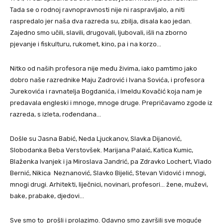
Tada se o rodnoj ravnopravnosti nije ni raspravljalo, a niti
raspredalo jer naša dva razreda su, zbilja, disala kao jedan.
Zajedno smo učili, slavili, drugovali, ljubovali, išli na zborno
pjevanje i fiskulturu, rukomet, kino, pa i na korzo…
Nitko od naših profesora nije među živima, iako pamtimo jako
dobro naše razrednike Maju Zadrović i Ivana Sovića, i profesora
Jurekovića i ravnatelja Bogdanića, i Imeldu Kovačić koja nam je
predavala engleski i mnoge, mnoge druge. Prepričavamo zgode iz
razreda, s izleta, rođendana…
Došle su Jasna Babić, Neda Ljuckanov, Slavka Dijanović,
Slobodanka Beba Verstovšek. Marijana Palaić, Katica Kumic,
Blaženka Ivanjek i ja Miroslava Jandrić, pa Zdravko Lochert, Vlado
Bernić, Nikica Neznanović, Slavko Bijelić, Stevan Vidović i mnogi,
mnogi drugi. Arhitekti, liječnici, novinari, profesori… žene, muževi,
bake, prabake, djedovi…
Sve smo to prošli i prolazimo. Odavno smo završili sve moguće