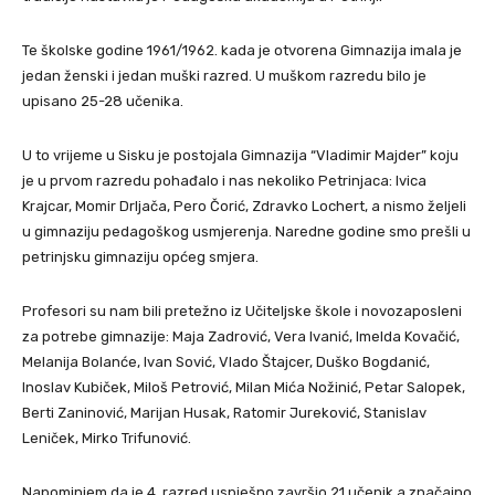
Te školske godine 1961/1962. kada je otvorena Gimnazija imala je
jedan ženski i jedan muški razred. U muškom razredu bilo je
upisano 25-28 učenika.
U to vrijeme u Sisku je postojala Gimnazija “Vladimir Majder” koju
je u prvom razredu pohađalo i nas nekoliko Petrinjaca: Ivica
Krajcar, Momir Drljača, Pero Čorić, Zdravko Lochert, a nismo željeli
u gimnaziju pedagoškog usmjerenja. Naredne godine smo prešli u
petrinjsku gimnaziju općeg smjera.
Profesori su nam bili pretežno iz Učiteljske škole i novozaposleni
za potrebe gimnazije: Maja Zadrović, Vera Ivanić, Imelda Kovačić,
Melanija Bolanće, Ivan Sović, Vlado Štajcer, Duško Bogdanić,
Inoslav Kubiček, Miloš Petrović, Milan Mića Nožinić, Petar Salopek,
Berti Zaninović, Marijan Husak, Ratomir Jureković, Stanislav
Leniček, Mirko Trifunović.
Napominjem da je 4. razred uspješno završio 21 učenik a značajno