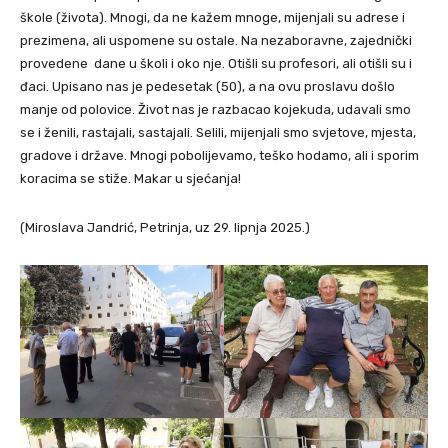
škole (života). Mnogi, da ne kažem mnoge, mijenjali su adrese i
prezimena, ali uspomene su ostale. Na nezaboravne, zajednički
provedene dane u školi i oko nje. Otišli su profesori, ali otišli su i
đaci. Upisano nas je pedesetak (50), a na ovu proslavu došlo
manje od polovice. Život nas je razbacao kojekuda, udavali smo
se i ženili, rastajali, sastajali. Selili, mijenjali smo svjetove, mjesta,
gradove i države. Mnogi pobolijevamo, teško hodamo, ali i sporim
koracima se stiže. Makar u sjećanja!
(Miroslava Jandrić, Petrinja, uz 29. lipnja 2025.)