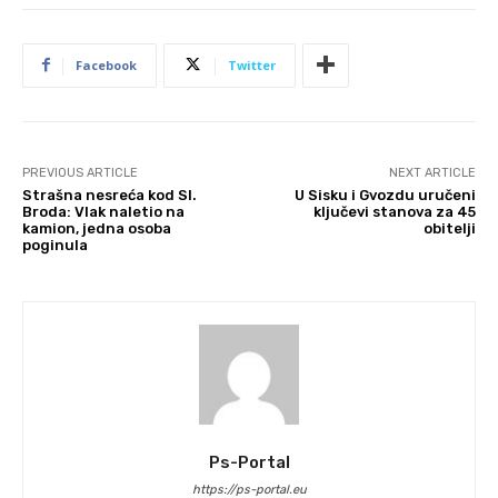
Facebook
Twitter
PREVIOUS ARTICLE
NEXT ARTICLE
Strašna nesreća kod Sl.
U Sisku i Gvozdu uručeni
Broda: Vlak naletio na
ključevi stanova za 45
kamion, jedna osoba
obitelji
poginula
Ps-Portal
https://ps-portal.eu