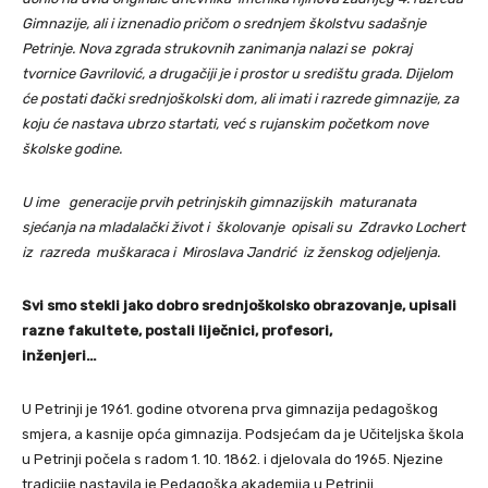
Gimnazije, ali i iznenadio pričom o srednjem školstvu sadašnje
Petrinje. Nova zgrada strukovnih zanimanja nalazi se pokraj
tvornice Gavrilović, a drugačiji je i prostor u središtu grada. Dijelom
će postati đački srednjoškolski dom, ali imati i razrede gimnazije, za
koju će nastava ubrzo startati, već s rujanskim početkom nove
školske godine.
U ime generacije prvih petrinjskih gimnazijskih maturanata
sjećanja na mladalački život i školovanje opisali su Zdravko Lochert
iz razreda muškaraca i Miroslava Jandrić iz ženskog odjeljenja.
Svi smo stekli jako dobro srednjoškolsko obrazovanje, upisali
razne fakultete, postali liječnici, profesori,
inženjeri…
U Petrinji je 1961. godine otvorena prva gimnazija pedagoškog
smjera, a kasnije opća gimnazija. Podsjećam da je Učiteljska škola
u Petrinji počela s radom 1. 10. 1862. i djelovala do 1965. Njezine
tradicije nastavila je Pedagoška akademija u Petrinji.