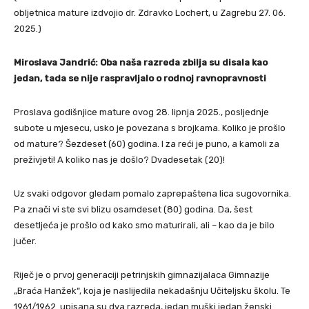
obljetnica mature izdvojio dr. Zdravko Lochert, u Zagrebu 27. 06.
2025.)
Miroslava Jandrić: Oba naša razreda zbilja su disala kao
jedan, tada se nije raspravljalo o rodnoj ravnopravnosti
Proslava godišnjice mature ovog 28. lipnja 2025., posljednje
subote u mjesecu, usko je povezana s brojkama. Koliko je prošlo
od mature? Šezdeset (60) godina. I za reći je puno, a kamoli za
preživjeti! A koliko nas je došlo? Dvadesetak (20)!
Uz svaki odgovor gledam pomalo zaprepaštena lica sugovornika.
Pa znači vi ste svi blizu osamdeset (80) godina. Da, šest
desetljeća je prošlo od kako smo maturirali, ali – kao da je bilo
jučer.
Riječ je o prvoj generaciji petrinjskih gimnazijalaca Gimnazije
„Braća Hanžek“, koja je naslijedila nekadašnju Učiteljsku školu. Te
1961/1962. upisana su dva razreda, jedan muški jedan ženski.