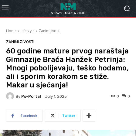
Home
Lifestyle
Zanimljivosti
ZANIMLJIVOSTI
60 godine mature prvog naraštaja
Gimnazije Braća Hanžek Petrinja:
Mnogi pobolijevaju, teško hodamo,
ali i sporim korakom se stiže.
Makar u sjećanja!
By
Ps-Portal
0
0
July 1, 2025
Facebook
Twitter