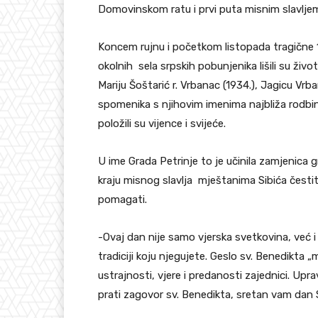
Domovinskom ratu i prvi puta misnim slavljem
Koncem rujnu i početkom listopada tragične 1
okolnih sela srpskih pobunjenika lišili su život
Mariju Šoštarić r. Vrbanac (1934.), Jagicu Vrba
spomenika s njihovim imenima najbliža rodbin
položili su vijence i svijeće.
U ime Grada Petrinje to je učinila zamjenica
kraju misnog slavlja mještanima Sibića čestit
pomagati.
-Ovaj dan nije samo vjerska svetkovina, već 
tradiciji koju njegujete. Geslo sv. Benedikta 
ustrajnosti, vjere i predanosti zajednici. Upr
prati zagovor sv. Benedikta, sretan vam dan 