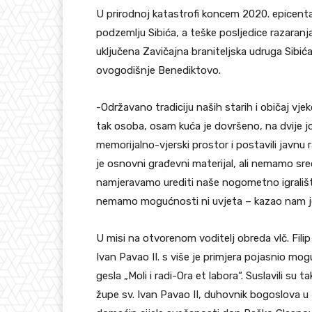
U prirodnoj katastrofi koncem 2020. epicenta
podzemlju Sibića, a teške posljedice razaranj
uključena Zavičajna braniteljska udruga Sibića,
ovogodišnje Benediktovo.
-Održavano tradiciju naših starih i običaj vj
tak osoba, osam kuća je dovršeno, na dvije jo
memorijalno-vjerski prostor i postavili javnu r
je osnovni građevni materijal, ali nemamo sr
namjeravamo urediti naše nogometno igralište,
nemamo mogućnosti ni uvjeta – kazao nam j
U misi na otvorenom voditelj obreda vlč. Filip
Ivan Pavao II. s više je primjera pojasnio m
gesla „Moli i radi-Ora et labora“. Suslavili su 
župe sv. Ivan Pavao II, duhovnik bogoslova u 