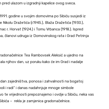
 pred ulazom u izgradnji kapelice ovog sveca.
991. godine u svojim domovima po Sibiću susjedi iz
e Nikolu Dražetića (r.1945.), Blaža Dražetića (1930.),
nac r. Horvat (1924.) i Tomu Vrbanca (1918.). Ispred
a, članovi udruga iz Domovinskog rata i Grad Petrinja
 gradonačelnice Tea Rambovsek Aleksić a ujedno na
ala njihov dan, uz poruku kako će im Grad i nadalje
i dan zajedništva, ponosa i zahvalnosti na bogatoj
„moli i radi“ i danas nadahnjuje mnoge simbole
avo te vrijednosti prepoznajemo i ovdje u Sibiću, neka vas
Sibića – rekla je zamjenica gradonačelnice.