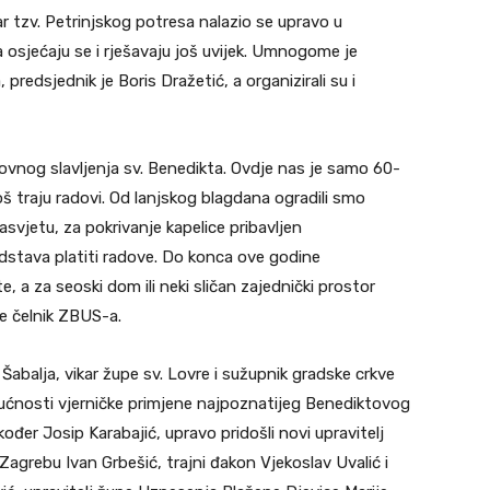
r tzv. Petrinjskog potresa nalazio se upravo u
a osjećaju se i rješavaju još uvijek. Umnogome je
 predsjednik je Boris Dražetić, a organizirali su i
ekovnog slavljenja sv. Benedikta. Ovdje nas je samo 60-
š traju radovi. Od lanjskog blagdana ogradili smo
asvjetu, za pokrivanje kapelice pribavljen
edstava platiti radove. Do konca ove godine
 a za seoski dom ili neki sličan zajednički prostor
e čelnik ZBUS-a.
 Šabalja, vikar župe sv. Lovre i sužupnik gradske crkve
ogućnosti vjerničke primjene najpoznatijeg Benediktovog
također Josip Karabajić, upravo pridošli novi upravitelj
Zagrebu Ivan Grbešić, trajni đakon Vjekoslav Uvalić i