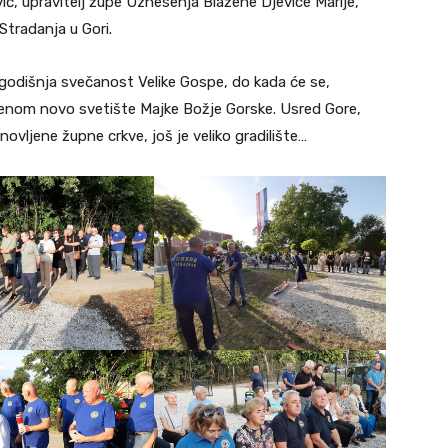
ć, upravitelj župe Uznesenja Blažene Djevice Marije,
Stradanja u Gori.
 godišnja svečanost Velike Gospe, do kada će se,
vorenom novo svetište Majke Božje Gorske. Usred Gore,
ovljene župne crkve, još je veliko gradilište…