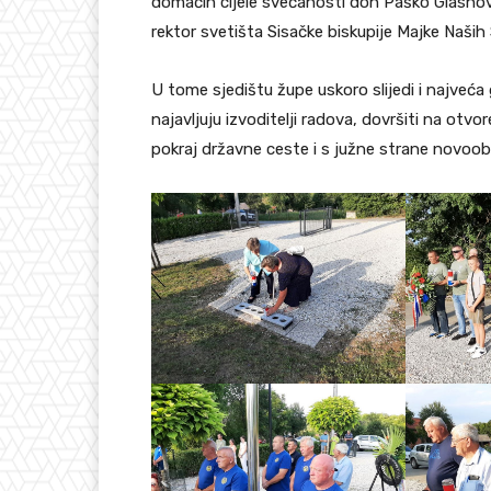
domaćin cijele svečanosti don Paško Glasnovi
rektor svetišta Sisačke biskupije Majke Naših 
U tome sjedištu župe uskoro slijedi i najveća
najavljuju izvoditelji radova, dovršiti na ot
pokraj državne ceste i s južne strane novoobn