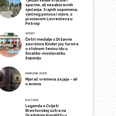
Tjedan velike vrućine i
sparine, ali nezaboravnih
sjećanja, trajnih uspomena,
vječnog ponosa i slave, s
proslavom Lovrenčeva u
Petrinji
SPORT
Četiri medalje s Državne
završnice Kinder joy turnira
u stolnom tenisu idu u
Sisačko-moslavačku
županiju
MARIJAN JOZIĆ
Mjerač vremena za jaja – ali
u avionu
KULTURA
Legenda o Cvijeti
Brestovskoj sutra na
Gradskom kupalištu u