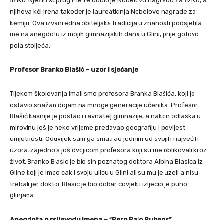
fiziku. Njezin suprug Pierre dobio je Nobelovu nagradu za fiziku, a
njihova kći Irena također je laureatkinja Nobelove nagrade za
kemiju. Ova izvanredna obiteljska tradicija u znanosti podsjetila
me na anegdotu iz mojih gimnazijskih dana u Glini, prije gotovo
pola stoljeća.
Profesor Branko Blašić – uzor i sjećanje
Tijekom školovanja imali smo profesora Branka Blašića, koji je
ostavio snažan dojam na mnoge generacije učenika. Profesor
Blašić kasnije je postao i ravnatelj gimnazije, a nakon odlaska u
mirovinu još je neko vrijeme predavao geografiju i povijest
umjetnosti. Oduvijek sam ga smatrao jednim od svojih najvećih
uzora, zajedno s još dvojicom profesora koji su me oblikovali kroz
život. Branko Blasic je bio sin poznatog doktora Albina Blasica iz
Gline koji je imao cak i svoju ulicu u Glini ali su mu je uzeli a nisu
trebali jer doktor Blasic je bio dobar covjek i izljecio je puno
glinjana.
Anegdota o prijevodu imena – “Pero Pajo Rubens”