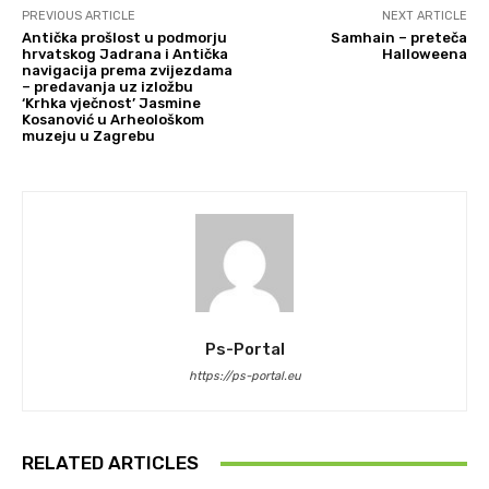
PREVIOUS ARTICLE
NEXT ARTICLE
Antička prošlost u podmorju
Samhain – preteča
hrvatskog Jadrana i Antička
Halloweena
navigacija prema zvijezdama
– predavanja uz izložbu
‘Krhka vječnost’ Jasmine
Kosanović u Arheološkom
muzeju u Zagrebu
Ps-Portal
https://ps-portal.eu
RELATED ARTICLES