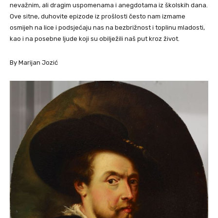
nevažnim, ali dragim uspomenama i anegdotama iz školskih dana.
Ove sitne, duhovite epizode iz prošlosti često nam izmame
osmijeh na lice i podsjećaju nas na bezbrižnost i toplinu mladosti,
kao i na posebne ljude koji su obilježili naš put kroz život.
By Marijan Jozić