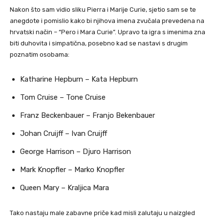
Nakon što sam vidio sliku Pierra i Marije Curie, sjetio sam se te
anegdote i pomislio kako bi njihova imena zvučala prevedena na
hrvatski način – “Pero i Mara Curie”. Upravo ta igra s imenima zna
biti duhovita i simpatična, posebno kad se nastavi s drugim
poznatim osobama:
Katharine Hepburn – Kata Hepburn
Tom Cruise – Tone Cruise
Franz Beckenbauer – Franjo Bekenbauer
Johan Cruijff – Ivan Cruijff
George Harrison – Djuro Harrison
Mark Knopfler – Marko Knopfler
Queen Mary – Kraljica Mara
Tako nastaju male zabavne priče kad misli zalutaju u naizgled