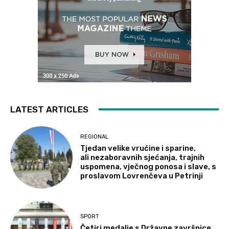
LATEST ARTICLES
REGIONAL
Tjedan velike vrućine i sparine,
ali nezaboravnih sjećanja, trajnih
uspomena, vječnog ponosa i slave, s
proslavom Lovrenčeva u Petrinji
SPORT
Četiri medalje s Državne završnice