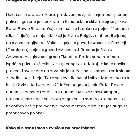
Dok nam je profesor Blašić predavao povijest umjetnosti, jednom
prilikom govorio je o poznatom flamanskom slikaru koji se je zvao
Petar Pavao Rubens. Objasnio nam je i značenje pojma “flamanski
slikar”: riječ je o umjetniku koji je živio u Belgiji, zemlji podijeljenoj
na dvjema regijama – Valoniji, gdje se govori francuski, i Flandriji
(Flanderen), gdje se govori nizozemski. Rubens je živio u
Antwerpenu, glavnom gradu Flandrije. Profesor nam je tada
ispričao priču o učeniku iz susjednog razreda koji je imao naviku
prevoditi sva imena na hrvatski jezik. Naime, u jednom kontrolnom
zadatku, na pitanje “Kako se zove flamanski slikar iz doba baroka
koji je živio u Antwerpenu?”, točan odgovor je bio Petar Pavao
Rubens, odnosno Peter Paul Rubens na nizozemskom. Ipak,
dotični učenik napisao je kao odgovor – “Pero Pajo Rubens”. Taj
neobičan način prevođenja imena izazvao je smijeh i još dugo se
prepričavao po školi.
Kako bi slavna imena zvučala na hrvatskom?