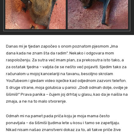
Danas mi je tjedan započeo s onom poznatom pjesmom „Ima
dana kada ne znam šta da radim”. Nekako i odgovara mom
raspoloženju. Za sutra već imam plan, za prekosutra isto tako, a
za ostatak tjedna – valjda će se nešto već pojaviti. Sjedim tako za
računalom u mojoj kancelariji na tavanu, besciljno skrolam
YouTubeom i gledam video isječke kad odjednom zazvoni telefon.
S druge strane, moja golubica u panici: „Dođi odmah dolje, ovdje je
šišmiš!” Prava panika – čujem joj drhtaj u glasu, kao da je naišla na
zmaja, a ne na to malo stvorenje.
Odmah mi na pamet pada priča koju je moja mama često
ponavljala – da šišmiši ljudima lete u kosu i tamo se zapetljaju.
Nikad nisam našao znanstveni dokaz za to, ali takve priče žive