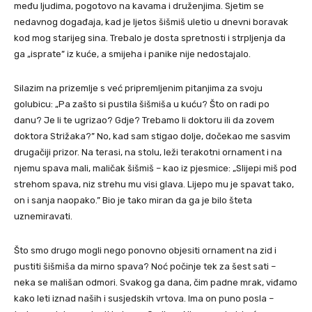
među ljudima, pogotovo na kavama i druženjima. Sjetim se
nedavnog događaja, kad je ljetos šišmiš uletio u dnevni boravak
kod mog starijeg sina. Trebalo je dosta spretnosti i strpljenja da
ga „isprate” iz kuće, a smijeha i panike nije nedostajalo.
Silazim na prizemlje s već pripremljenim pitanjima za svoju
golubicu: „Pa zašto si pustila šišmiša u kuću? Što on radi po
danu? Je li te ugrizao? Gdje? Trebamo li doktoru ili da zovem
doktora Strižaka?” No, kad sam stigao dolje, dočekao me sasvim
drugačiji prizor. Na terasi, na stolu, leži terakotni ornament i na
njemu spava mali, maličak šišmiš – kao iz pjesmice: „Slijepi miš pod
strehom spava, niz strehu mu visi glava. Lijepo mu je spavat tako,
on i sanja naopako.” Bio je tako miran da ga je bilo šteta
uznemiravati.
Što smo drugo mogli nego ponovno objesiti ornament na zid i
pustiti šišmiša da mirno spava? Noć počinje tek za šest sati –
neka se mališan odmori. Svakog ga dana, čim padne mrak, viđamo
kako leti iznad naših i susjedskih vrtova. Ima on puno posla –