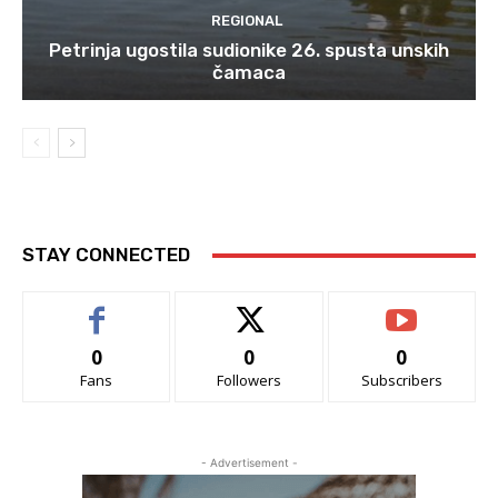
REGIONAL
Petrinja ugostila sudionike 26. spusta unskih
čamaca
STAY CONNECTED
0
0
0
Fans
Followers
Subscribers
- Advertisement -