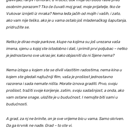
osobnim porazom? Tko će čuvati moj grad, moje prijatelje, tko će
Vukovar iznijeti iz mraka? Nema leđa jačih od mojih i vaših, i zato,
ako vam nije teško, ako je u vama ostalo još mladenačkog šaputanja,
pridružite se.
Netko je dirao moje parkove, klupe na kojima su još urezana vaša
imena, sjenu u kojoj ste istodobno i dali, i primili prvi poljubac – netko
je jednostavno sve ukrao jer, kako objasniti da ni Sjene nema?
Nema izloga u kojem ste se divili vlastitim radostima, nema kina u
kojem ste gledali najtužniji film, vaša je prošlost jednostavno
razorena i sada nemate ništa. Morate iznova graditi. Prvo, svoju
prošlost, tražiti svoje korijenje, zatim, svoju sadašnjost, a onda, ako
vam ostane snage, uložite je u budućnost. I nemojte biti sami u
budućnosti.
A grad, za nj ne brinite, on je sve vrijeme bio u vama. Samo skriven.
Da ga krvnik ne nađe. Grad – to ste vi.