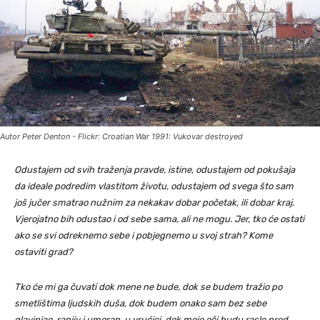
Autor Peter Denton - Flickr: Croatian War 1991: Vukovar destroyed
Odustajem od svih traženja pravde, istine, odustajem od pokušaja
da ideale podredim vlastitom životu, odustajem od svega što sam
još jučer smatrao nužnim za nekakav dobar početak, ili dobar kraj.
Vjerojatno bih odustao i od sebe sama, ali ne mogu. Jer, tko će ostati
ako se svi odreknemo sebe i pobjegnemo u svoj strah? Kome
ostaviti grad?
Tko će mi ga čuvati dok mene ne bude, dok se budem tražio po
smetlištima ljudskih duša, dok budem onako sam bez sebe
glavinjao, ranjiv i umoran, u vrućici, dok moje oči budu rasle pred