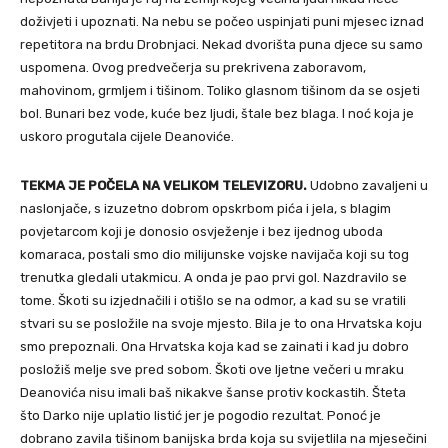
doživjeti i upoznati. Na nebu se počeo uspinjati puni mjesec iznad
repetitora na brdu Drobnjaci. Nekad dvorišta puna djece su samo
uspomena. Ovog predvečerja su prekrivena zaboravom,
mahovinom, grmljem i tišinom. Toliko glasnom tišinom da se osjeti
bol. Bunari bez vode, kuće bez ljudi, štale bez blaga. I noć koja je
uskoro progutala cijele Deanoviće.
TEKMA JE POČELA NA VELIKOM TELEVIZORU.
Udobno zavaljeni u
naslonjače, s izuzetno dobrom opskrbom pića i jela, s blagim
povjetarcom koji je donosio osvježenje i bez ijednog uboda
komaraca, postali smo dio milijunske vojske navijača koji su tog
trenutka gledali utakmicu. A onda je pao prvi gol. Nazdravilo se
tome. Škoti su izjednačili i otišlo se na odmor, a kad su se vratili
stvari su se posložile na svoje mjesto. Bila je to ona Hrvatska koju
smo prepoznali. Ona Hrvatska koja kad se zainati i kad ju dobro
posložiš melje sve pred sobom. Škoti ove ljetne večeri u mraku
Deanovića nisu imali baš nikakve šanse protiv kockastih. Šteta
što Darko nije uplatio listić jer je pogodio rezultat. Ponoć je
dobrano zavila tišinom banijska brda koja su svijetlila na mjesečini