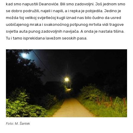
kad smo napustili Deanoviće. Bili smo zadovoljni. Još jednom smo
se dobro podružili, najeli i napili, a i repka je pobjedila. Jedino je
možda toj velikoj svijetlećoj kugli iznad nas bilo čudno da usred
uobičajenog mraka i svakonoćnog potpunog mrtvila vidi tragove
svjetla auta punog zadovoljnih navijača. A onda je nastala tišina.
Tu i tamo isprekidana lavežom seoskih pasa.
Foto: M. Šantek