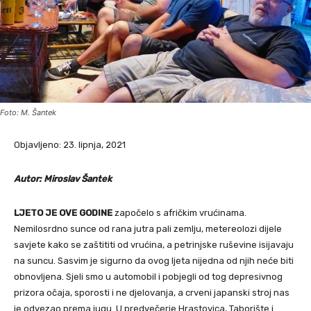
Foto: M. Šantek
Objavljeno: 23. lipnja, 2021
Autor: Miroslav Šantek
LJETO JE OVE GODINE
započelo s afričkim vrućinama.
Nemilosrdno sunce od rana jutra pali zemlju, metereolozi dijele
savjete kako se zaštititi od vrućina, a petrinjske ruševine isijavaju
na suncu. Sasvim je sigurno da ovog ljeta nijedna od njih neće biti
obnovljena. Sjeli smo u automobil i pobjegli od tog depresivnog
prizora očaja, sporosti i ne djelovanja, a crveni japanski stroj nas
je odvezao prema jugu. U predvečerje Hrastovica, Taborište i