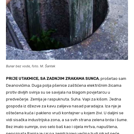
Bunar bez vode, foto. M. Šantek
PRIJE UTAKMICE, SA ZADNJIM ZRAKAMA SUNCA
, prošetao sam
Deanovićima. Duga polja pšenice zaštićena električnim žicama
protiv divljih svinja su se savijala na blagom povjetarcu u
predvečerje. Zemlja je raspuknuta. Suha. Vapi za kišom. Jedna
gospođa iz džezve za kavu zalijeva nasad paradajza. Iza nje je
oštećena kuća i pakleno vrući kontejner u kojem živi. U daljini se
vidi sisačka industrijska zona, a sa svih strana zelena brda i šume.
Bez imalo sumnje, ovo selo baš kao i cijela mrtva, napuštena,
nepoznata Banija je raj na zemlji kojeg većina ljudi nikad neće