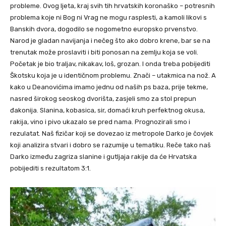
probleme. Ovog ljeta, kraj svih tih hrvatskih koronaško – potresnih
problema koje ni Bog ni Vrag ne mogu rasplesti, a kamoli likovi s
Banskih dvora, dogodilo se nogometno europsko prvenstvo.
Narod je gladan navijanja i nečeg što ako dobro krene, bar se na
trenutak može proslaviti i biti ponosan na zemlju koja se voli.
Početak je bio traljav, nikakav, loš, grozan. I onda treba pobijediti
Škotsku koja je u identičnom problemu. Znači – utakmica na nož. A
kako u Deanovićima imamo jednu od naših ps baza, prije tekme,
nasred širokog seoskog dvorišta, zasjeli smo za stol prepun
đakonija. Slanina, kobasica, sir, domaći kruh perfektnog okusa,
rakija, vino i pivo ukazalo se pred nama. Prognozirali smo i
rezulatat. Naš fizičar koji se dovezao iz metropole Darko je čovjek
koji analizira stvari i dobro se razumije u tematiku. Reče tako naš
Darko između zagriza slanine i gutljaja rakije da će Hrvatska
pobijediti s rezultatom 3:1.