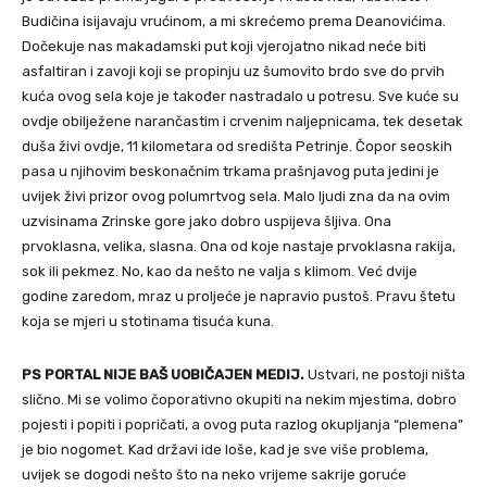
Budičina isijavaju vrućinom, a mi skrećemo prema Deanovićima.
Dočekuje nas makadamski put koji vjerojatno nikad neće biti
asfaltiran i zavoji koji se propinju uz šumovito brdo sve do prvih
kuća ovog sela koje je također nastradalo u potresu. Sve kuće su
ovdje obilježene narančastim i crvenim naljepnicama, tek desetak
duša živi ovdje, 11 kilometara od središta Petrinje. Čopor seoskih
pasa u njihovim beskonačnim trkama prašnjavog puta jedini je
uvijek živi prizor ovog polumrtvog sela. Malo ljudi zna da na ovim
uzvisinama Zrinske gore jako dobro uspijeva šljiva. Ona
prvoklasna, velika, slasna. Ona od koje nastaje prvoklasna rakija,
sok ili pekmez. No, kao da nešto ne valja s klimom. Već dvije
godine zaredom, mraz u proljeće je napravio pustoš. Pravu štetu
koja se mjeri u stotinama tisuća kuna.
PS PORTAL NIJE BAŠ UOBIČAJEN MEDIJ.
Ustvari, ne postoji ništa
slično. Mi se volimo čoporativno okupiti na nekim mjestima, dobro
pojesti i popiti i popričati, a ovog puta razlog okupljanja “plemena”
je bio nogomet. Kad državi ide loše, kad je sve više problema,
uvijek se dogodi nešto što na neko vrijeme sakrije goruće