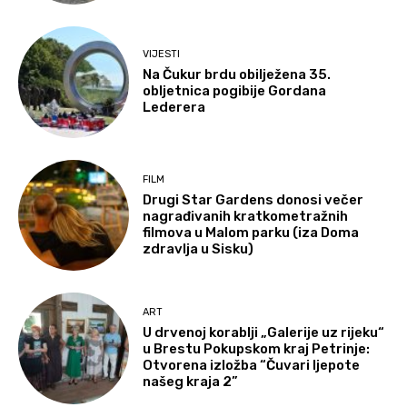
VIJESTI
Na Čukur brdu obilježena 35.
obljetnica pogibije Gordana
Lederera
FILM
Drugi Star Gardens donosi večer
nagrađivanih kratkometražnih
filmova u Malom parku (iza Doma
zdravlja u Sisku)
ART
U drvenoj korablji „Galerije uz rijeku“
u Brestu Pokupskom kraj Petrinje:
Otvorena izložba “Čuvari ljepote
našeg kraja 2”