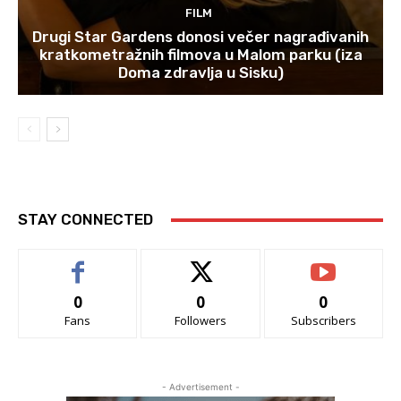
FILM
Drugi Star Gardens donosi večer nagrađivanih
kratkometražnih filmova u Malom parku (iza
Doma zdravlja u Sisku)
STAY CONNECTED
0
0
0
Fans
Followers
Subscribers
- Advertisement -