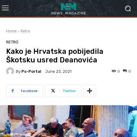
Home
Retro
RETRO
Kako je Hrvatska pobijedila
Škotsku usred Deanovića
By
Ps-Portal
0
0
June 23, 2021
Facebook
Twitter