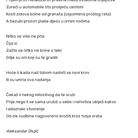
Zureći u automobile što prolijeću cestom
Kosti zidova bolne od granata (uspomena prošlog rata)
A bezubi prozori plaše djecu u crnim noćima
Nitko se više ne pita
Čija si
Zašto se nitko ne brine o tebi
Gdje su oni koji su te gradili
Hoće li ikada nad tobom nadviti se novi krov
Ili su umrla sva nadanja
Čekaš li nekog milostivog da te sruši
Prije nego li se sama urušiš u sebe i nehotice ubiješ kakvo
radoznalo stvorenje
Od zle sudbine nagovoreno kročiti kroz tvoja vrata
Aleksandar Olujić