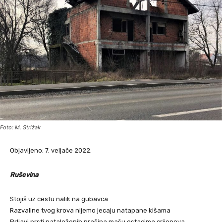
Foto: M. Strižak
Objavljeno: 7. veljače 2022.
Ruševina
Stojiš uz cestu nalik na gubavca
Razvaline tvog krova nijemo jecaju natapane kišama
Prljavi prsti nataloženih prašina mašu ostacima crijepova