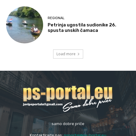
REGIONAL
Petrinja ugostila sudionike 26.
spusta unskih čamaca
Load more
samo dobre priče
Kontaktirajte nas:
psportal@ps-portal.eu