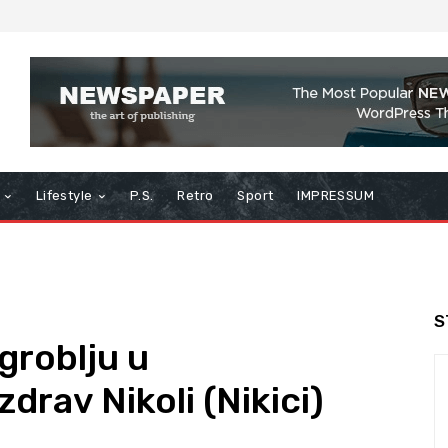
Lifestyle
P.S.
Retro
Sport
IMPRESSUM
S
groblju u
zdrav Nikoli (Nikici)
u