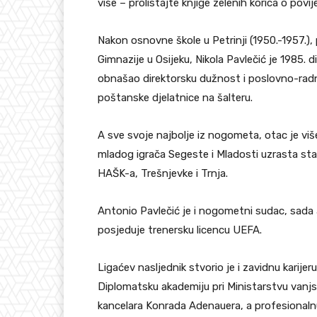
više – prolistajte knjige zelenih korica o pov
Nakon osnovne škole u Petrinji (1950.-1957.), 
Gimnazije u Osijeku, Nikola Pavlečić je 1985.
obnašao direktorsku dužnost i poslovno-radnu
poštanske djelatnice na šalteru.
A sve svoje najbolje iz nogometa, otac je viš
mladog igrača Segeste i Mladosti uzrasta star
HAŠK-a, Trešnjevke i Trnja.
Antonio Pavlečić je i nogometni sudac, sada
posjeduje trenersku licencu UEFA.
Ligaćev nasljednik stvorio je i zavidnu karijer
Diplomatsku akademiju pri Ministarstvu vanjs
kancelara Konrada Adenauera, a profesionaln