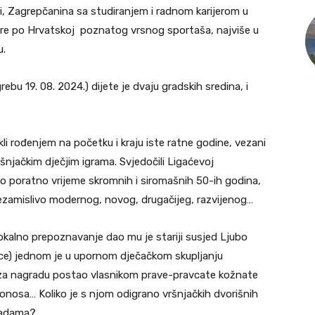
i, Zagrepčanina sa studiranjem i radnom karijerom u
šire po Hrvatskoj poznatog vrsnog sportaša, najviše u
u.
rebu 19. 08. 2024.) dijete je dvaju gradskih sredina, i
li rođenjem na početku i kraju iste ratne godine, vezani
šnjačkim dječjim igrama. Svjedočili Ligaćevoj
o poratno vrijeme skromnih i siromašnih 50-ih godina,
amislivo modernog, novog, drugačijeg, razvijenog…
lokalno prepoznavanje dao mu je stariji susjed Ljubo
lice) jednom je u upornom dječačkom skupljanju
 za nagradu postao vlasnikom prave-pravcate kožnate
onosa… Koliko je s njom odigrano vršnjačkih dvorišnih
ivadama?