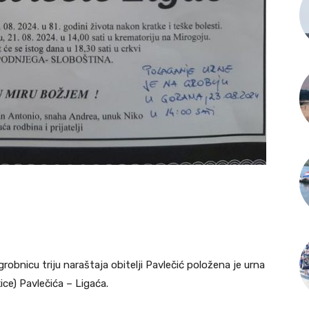
obnicu triju naraštaja obitelji Pavlečić položena je urna
ice) Pavlečića – Ligaća.