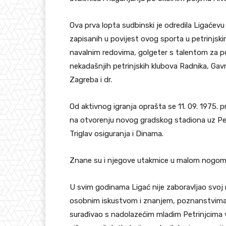
Ova prva lopta sudbinski je odredila Ligaće
zapisanih u povijest ovog sporta u petrinjskim
navalnim redovima, golgeter s talentom za p
nekadašnjih petrinjskih klubova Radnika, Gavri
Zagreba i dr.
Od aktivnog igranja oprašta se 11. 09. 1975.
na otvorenju novog gradskog stadiona uz Pet
Triglav osiguranja i Dinama.
Znane su i njegove utakmice u malom nogometu
U svim godinama Ligać nije zaboravljao svoj 
osobnim iskustvom i znanjem, poznanstvima 
surađivao s nadolazećim mladim Petrinjcima v