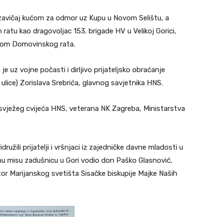
 zavičaj kućom za odmor uz Kupu u Novom Selištu, a
 ratu kao dragovoljac 153. brigade HV u Velikoj Gorici,
com Domovinskog rata.
e uz vojne počasti i dirljivo prijateljsko obraćanje
ulice) Zorislava Srebrića, glavnog savjetnika HNS.
i svježeg cvijeća HNS, veterana NK Zagreba, Ministarstva
užili prijatelji i vršnjaci iz zajedničke davne mladosti u
odnu misu zadušnicu u Gori vodio don Paško Glasnović,
tor Marijanskog svetišta Sisačke biskupije Majke Naših