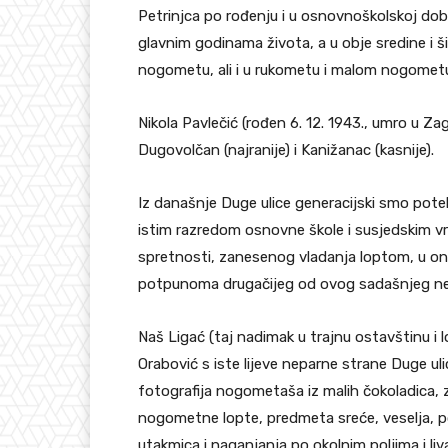
Petrinjca po rođenju i u osnovnoškolskoj dob
glavnim godinama života, a u obje sredine i 
nogometu, ali i u rukometu i malom nogomet
Nikola Pavlečić (rođen 6. 12. 1943., umro u Zag
Dugovolčan (najranije) i Kanižanac (kasnije).
Iz današnje Duge ulice generacijski smo potek
istim razredom osnovne škole i susjedskim vr
spretnosti, zanesenog vladanja loptom, u on
potpunoma drugačijeg od ovog sadašnjeg nez
Naš Ligać (taj nadimak u trajnu ostavštinu i 
Orabović s iste lijeve neparne strane Duge u
fotografija nogometaša iz malih čokoladica,
nogometne lopte, predmeta sreće, veselja, p
utakmica i naganjanja po okolnim poljima i l