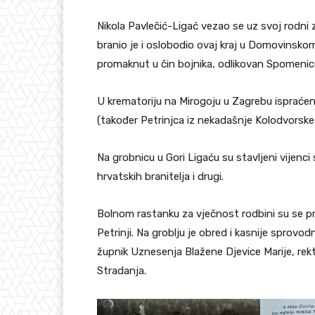
Nikola Pavlečić-Ligać vezao se uz svoj rodni
branio je i oslobodio ovaj kraj u Domovinskom
promaknut u čin bojnika, odlikovan Spomeni
U krematoriju na Mirogoju u Zagrebu ispraćen j
(također Petrinjca iz nekadašnje Kolodvorske 
Na grobnicu u Gori Ligaću su stavljeni vijenc
hrvatskih branitelja i drugi.
Bolnom rastanku za vječnost rodbini su se pridr
Petrinji. Na groblju je obred i kasnije sprov
župnik Uznesenja Blažene Djevice Marije, rek
Stradanja.