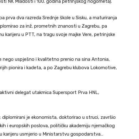
ijesti NK Mladosti i 100. godina petrinjskog nogometa).
pa prva dva razreda Srednje škole u Sisku, a maturiranja
 diplomirao za inž. prometnih znanosti u Zagrebu, pa
 karijeru u PTT, na tragu svoje majke Vere, petrinjske
e nego uspješno i kvalitetno prenio na sina Antonia,
ijih pionira i kadeta, a po Zagrebu klubova Lokomotive,
 aktivni delegat utakmica Supersport Prva HNL,
u: diplomirani je ekonomista, doktorirao u struci, završio
kih i europskih poslova, političku akademiju njemačkog
u karijeru usmjerio u Ministarstvu gospodarstva…