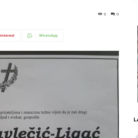
0
0
interest
WhatsApp
L