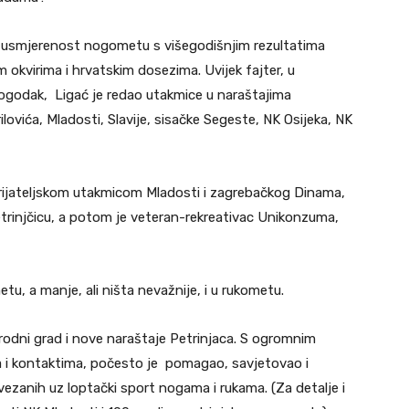
vu usmjerenost nogometu s višegodišnjim rezultatima
 okvirima i hrvatskim dosezima. Uvijek fajter, u
ogodak, Ligać je redao utakmice u naraštajima
lovića, Mladosti, Slavije, sisačke Segeste, NK Osijeka, NK
 prijateljskom utakmicom Mladosti i zagrebačkog Dinama,
rinjčicu, a potom je veteran-rekreativac Unikonzuma,
, a manje, ali ništa nevažnije, i u rukometu.
rodni grad i nove naraštaje Petrinjaca. S ogromnim
i kontaktima, počesto je pomagao, savjetovao i
ezanih uz loptački sport nogama i rukama. (Za detalje i